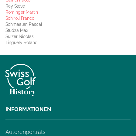
Rey Steve
Rominger Martin
Schiroli Franco
Schmaalen Pascal
Studza Max
Sulzer Nicolas
Tinguely Roland
INFORMATIONEN
Autorenporträts