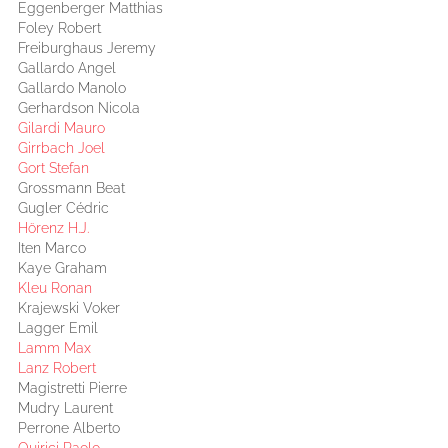
Eggenberger Matthias
Foley Robert
Freiburghaus Jeremy
Gallardo Angel
Gallardo Manolo
Gerhardson Nicola
Gilardi Mauro
Girrbach Joel
Gort Stefan
Grossmann Beat
Gugler Cédric
Hörenz H.J.
Iten Marco
Kaye Graham
Kleu Ronan
Krajewski Voker
Lagger Emil
Lamm Max
Lanz Robert
Magistretti Pierre
Mudry Laurent
Perrone Alberto
Quirici Paolo