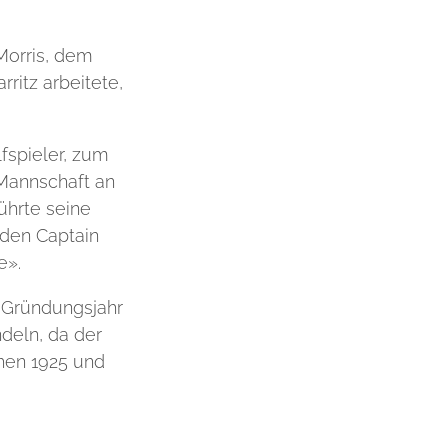
Morris, dem
ritz arbeitete,
fspieler, zum
 Mannschaft an
ührte seine
 den Captain
re».
 Gründungsjahr
deln, da der
chen 1925 und