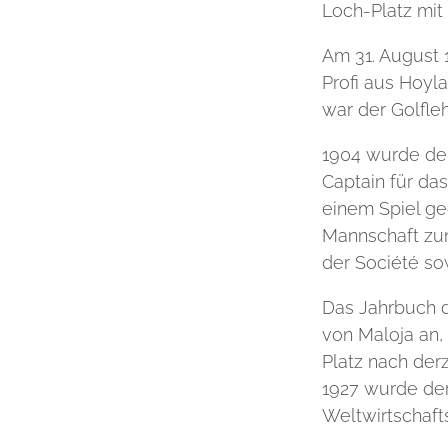
Loch-Platz mit
Am 31. August 
Profi aus Hoyla
war der Golfleh
1904 wurde der
Captain für da
einem Spiel geg
Mannschaft zum
der Société so
Das Jahrbuch d
von Maloja an,
Platz nach der
1927 wurde der
Weltwirtschaft