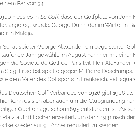
 einem Par von 34.
1900 hiess es in
Le Golf
, dass der Golfplatz von John 
ke, angelegt wurde. George Dunn, der im Winter in Biar
rer in Maloja.
 Schauspieler George Alexander, ein begeisterter Gol
s laufende Jahr gewählt. Im August nahm er mit einer
en die Société de Golf de Paris teil. Herr Alexander f
 Sieg. Er selbst spielte gegen M. Pierre Deschamps,
wie dem Vater des Golfsports in Frankreich, «all squa
es Deutschen Golf Verbandes von 1926 gibt 1906 als
 hier kann es sich aber auch um die Clubgründung han
zeitiger Quellenlage schon 1895 entstanden ist. Zwis
 Platz auf 18 Löcher erweitert, um dann 1931 nach der
skrise wieder auf 9 Löcher reduziert zu werden.