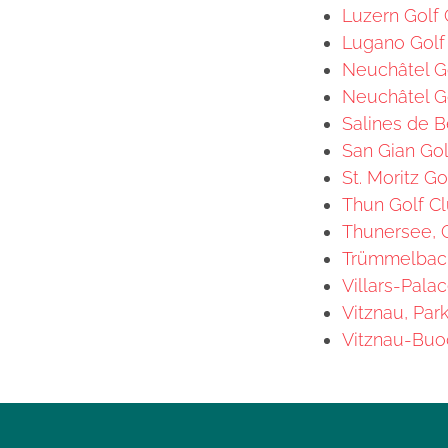
Luzern Golf 
Lugano Golf 
Neuchâtel Go
Neuchâtel Go
Salines de B
San Gian Gol
St. Moritz Go
Thun Golf Cl
Thunersee, G
Trümmelbach,
Villars-Pala
Vitznau, Par
Vitznau-Buoc