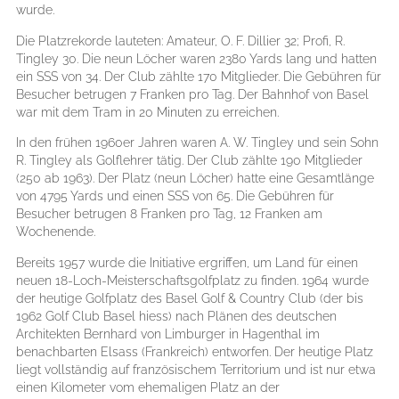
wurde.
Die Platzrekorde lauteten: Amateur, O. F. Dillier 32; Profi, R.
Tingley 30. Die neun Löcher waren 2380 Yards lang und hatten
ein SSS von 34. Der Club zählte 170 Mitglieder. Die Gebühren für
Besucher betrugen 7 Franken pro Tag. Der Bahnhof von Basel
war mit dem Tram in 20 Minuten zu erreichen.
In den frühen 1960er Jahren waren A. W. Tingley und sein Sohn
R. Tingley als Golflehrer tätig. Der Club zählte 190 Mitglieder
(250 ab 1963). Der Platz (neun Löcher) hatte eine Gesamtlänge
von 4795 Yards und einen SSS von 65. Die Gebühren für
Besucher betrugen 8 Franken pro Tag, 12 Franken am
Wochenende.
Bereits 1957 wurde die Initiative ergriffen, um Land für einen
neuen 18-Loch-Meisterschaftsgolfplatz zu finden. 1964 wurde
der heutige Golfplatz des Basel Golf & Country Club (der bis
1962 Golf Club Basel hiess) nach Plänen des deutschen
Architekten Bernhard von Limburger in Hagenthal im
benachbarten Elsass (Frankreich) entworfen. Der heutige Platz
liegt vollständig auf französischem Territorium und ist nur etwa
einen Kilometer vom ehemaligen Platz an der