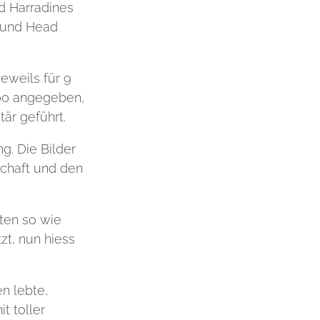
ld Harradines
r und Head
eweils für 9
100 angegeben,
är geführt.
g. Die Bilder
schaft und den
ten so wie
zt, nun hiess
n lebte,
t toller