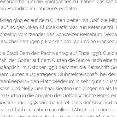
einanderher, um die Spielbahnen zu mähen, das sah s
ara Harradine im Jahr 2008 erzählte.
rieg ging es auf dem Gurten weiter mit Golf, die Mit
 auf 80 gesunken. Clubsekretär war nun Peter Kehrli (F
eichzeitig Vorsitzender des Schweizer Reisebüro-Verba
esucher betrugen 5 Franken pro Tag und 20 Franken
die Stadt Bern den Pachtvertrag auf Ende 1958. Gleic
Zahl der Golfer auf dem Gurten die Suche nach eine
gänglich. Im Oktober 1958 berichtet die Zeitschrift
Go
 dem Gurten ausgetragene Clubmeisterschaft, bei der
Greenkeepers» den Platz wiederum in sehr guten Zust
 Bossi und Nelly Geelhaar siegten und gingen so als le
m Gurten in die Annalen der Golfgeschichte Berns ein.
olf
im Jahre 1958 wird berichtet, dass der Abschied v
 vom Clubhaus nahm man offiziell Abschied, indem ei
öhliches und intimes Fest organisiert wurde. Man war