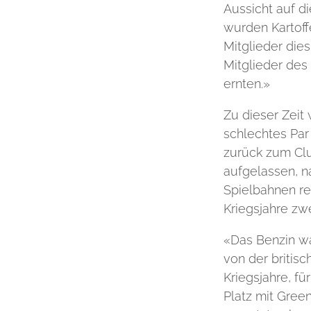
Aussicht auf d
wurden Kartoff
Mitglieder die
Mitglieder des
ernten.»
Zu dieser Zeit 
schlechtes Par
zurück zum Cl
aufgelassen, n
Spielbahnen re
Kriegsjahre zw
«Das Benzin wa
von der britis
Kriegsjahre, f
Platz mit Gree