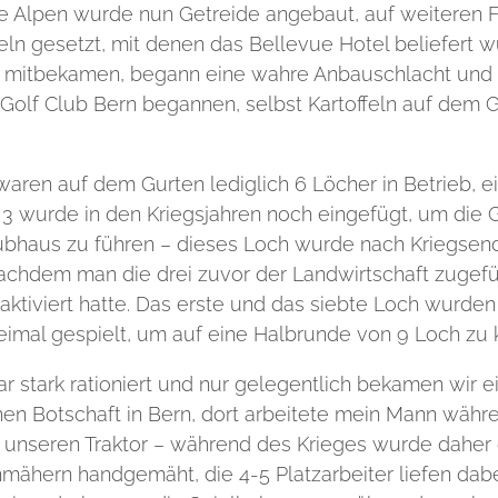
ie Alpen wurde nun Getreide angebaut, auf weiteren 
eln gesetzt, mit denen das Bellevue Hotel beliefert wu
s mitbekamen, begann eine wahre Anbauschlacht und 
 Golf Club Bern begannen, selbst Kartoffeln auf dem 
waren auf dem Gurten lediglich 6 Löcher in Betrieb, e
 3 wurde in den Kriegsjahren noch eingefügt, um die G
ubhaus zu führen – dieses Loch wurde nach Kriegsen
achdem man die drei zuvor der Landwirtschaft zugef
aktiviert hatte. Das erste und das siebte Loch wurde
eimal gespielt, um auf eine Halbrunde von 9 Loch z
r stark rationiert und nur gelegentlich bekamen wir e
chen Botschaft in Bern, dort arbeitete mein Mann währ
ür unseren Traktor – während des Krieges wurde daher
nmähern handgemäht, die 4-5 Platzarbeiter liefen dab