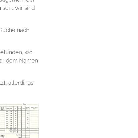
ei … wir sind
e Suche nach
 gefunden, wo
nter dem Namen
t, allerdings