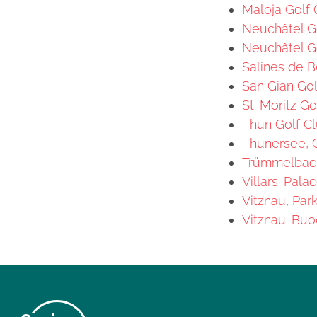
Maloja Golf 
Neuchâtel Go
Neuchâtel Go
Salines de B
San Gian Gol
St. Moritz Go
Thun Golf Cl
Thunersee, G
Trümmelbach,
Villars-Pala
Vitznau, Par
Vitznau-Buoc