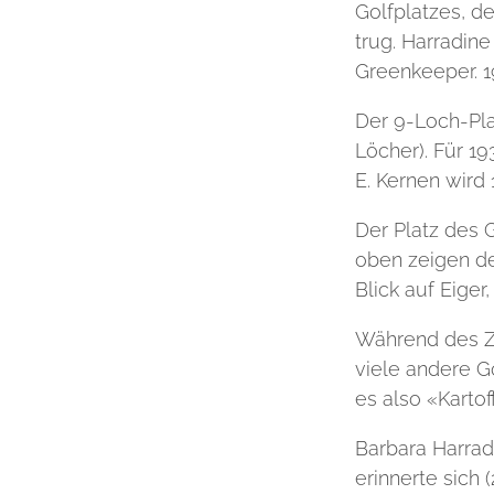
Golfplatzes, d
trug. Harradine
Greenkeeper. 1
Der 9-Loch-Pla
Löcher). Für 1
E. Kernen wird
Der Platz des 
oben zeigen de
Blick auf Eige
Während des Z
viele andere Go
es also «Kartoff
Barbara Harrad
erinnerte sich 