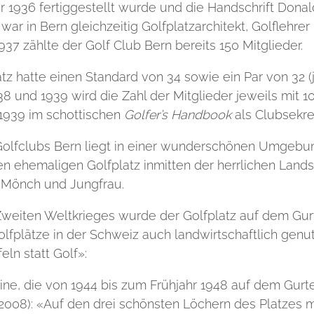
er 1936 fertiggestellt wurde und die Handschrift Dona
 war in Bern gleichzeitig Golfplatzarchitekt, Golflehre
937 zählte der Golf Club Bern bereits 150 Mitglieder.
tz hatte einen Standard von 34 sowie ein Par von 32 (j
938 und 1939 wird die Zahl der Mitglieder jeweils mit 
 1939 im schottischen
Golfer’s Handbook
als Clubsekret
Golfclubs Bern liegt in einer wunderschönen Umgebun
n ehemaligen Golfplatz inmitten der herrlichen Land
r, Mönch und Jungfrau.
weiten Weltkrieges wurde der Golfplatz auf dem Gur
lfplätze in der Schweiz auch landwirtschaftlich genut
eln statt Golf»:
ine, die von 1944 bis zum Frühjahr 1948 auf dem Gurte
(2008): «Auf den drei schönsten Löchern des Platzes mi