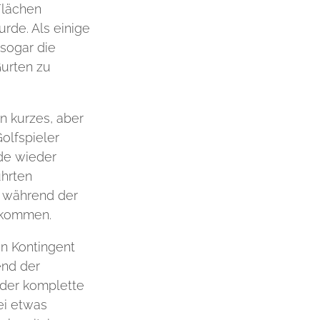
Flächen
rde. Als einige
sogar die
Gurten zu
in kurzes, aber
olfspieler
de wieder
ührten
n während der
u kommen.
in Kontingent
end der
 der komplette
ei etwas