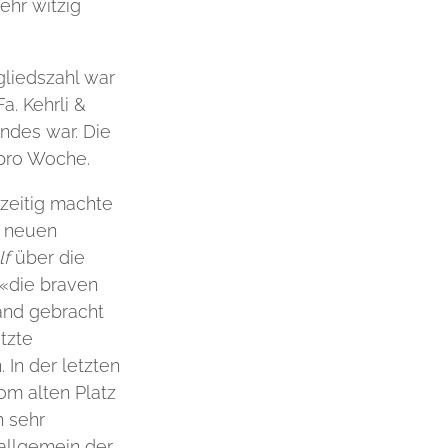
ehr witzig
gliedszahl war
a. Kehrli &
ndes war. Die
 pro Woche.
hzeitig machte
m neuen
lf
über die
 «die braven
and gebracht
tzte
 In der letzten
om alten Platz
n sehr
 allgemein der