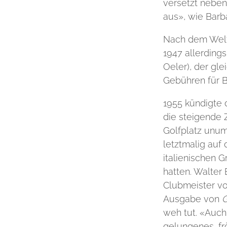
versetzt neben
aus», wie Barb
Nach dem Weltk
1947 allerdings
Oeler), der gl
Gebühren für B
1955 kündigte 
die steigende 
Golfplatz unum
letztmalig auf
italienischen 
hatten. Walter
Clubmeister vo
Ausgabe von
G
weh tut. «Auch
gelungenes, fr