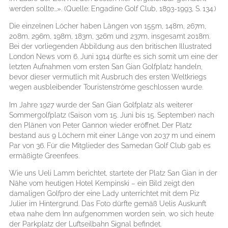
werden sollte...». (Quelle: Engadine Golf Club, 1893-1993, S. 134.)
Die einzelnen Löcher haben Längen von 155m, 148m, 267m,
208m, 296m, 198m, 183m, 326m und 237m, insgesamt 2018m.
Bei der vorliegenden Abbildung aus den britischen Illustrated
London News vom 6. Juni 1914 dürfte es sich somit um eine der
letzten Aufnahmen vom ersten San Gian Golfplatz handeln,
bevor dieser vermutlich mit Ausbruch des ersten Weltkriegs
wegen ausbleibender Touristenströme geschlossen wurde.
Im Jahre 1927 wurde der San Gian Golfplatz als weiterer
Sommergolfplatz (Saison vom 15. Juni bis 15. September) nach
den Plänen von Peter Gannon wieder eröffnet. Der Platz
bestand aus 9 Löchern mit einer Länge von 2037 m und einem
Par von 36. Für die Mitglieder des Samedan Golf Club gab es
ermäßigte Greenfees.
Wie uns Ueli Lamm berichtet, startete der Platz San Gian in der
Nähe vom heutigen Hotel Kempinski – ein Bild zeigt den
damaligen Golfpro der eine Lady unterrichtet mit dem Piz
Julier im Hintergrund. Das Foto dürfte gemäß Uelis Auskunft
etwa nahe dem Inn aufgenommen worden sein, wo sich heute
der Parkplatz der Luftseilbahn Signal befindet.