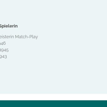
Spielerin
isterin Match-Play
946
1945
943