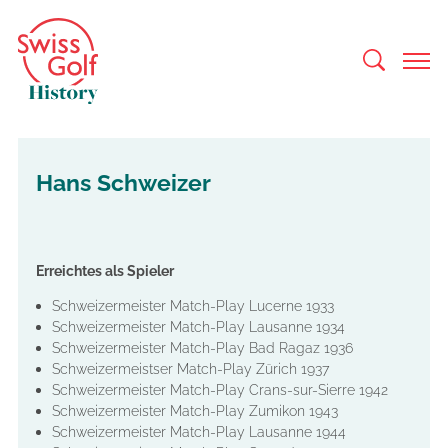
Hans Schweizer
Erreichtes als Spieler
Schweizermeister Match-Play Lucerne 1933
Schweizermeister Match-Play Lausanne 1934
Schweizermeister Match-Play Bad Ragaz 1936
Schweizermeistser Match-Play Zürich 1937
Schweizermeister Match-Play Crans-sur-Sierre 1942
Schweizermeister Match-Play Zumikon 1943
Schweizermeister Match-Play Lausanne 1944