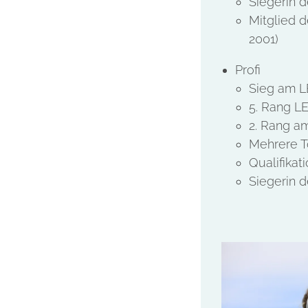
Siegerin d
Mitglied 
2001)
Profi
Sieg am LE
5. Rang LE
2. Rang a
Mehrere T
Qualifikat
Siegerin d