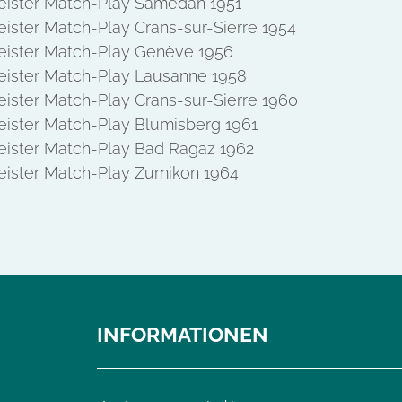
ister Match-Play Samedan 1951
ister Match-Play Crans-sur-Sierre 1954
ister Match-Play Genève 1956
ister Match-Play Lausanne 1958
ister Match-Play Crans-sur-Sierre 1960
ister Match-Play Blumisberg 1961
ister Match-Play Bad Ragaz 1962
ister Match-Play Zumikon 1964
INFORMATIONEN