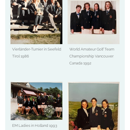
Vierländer-Turnier in Seefeld
World Amateur Golf Team
Tirol 1986
Championship Vancouver
Canada 1992
EM Ladies in Holland 1993