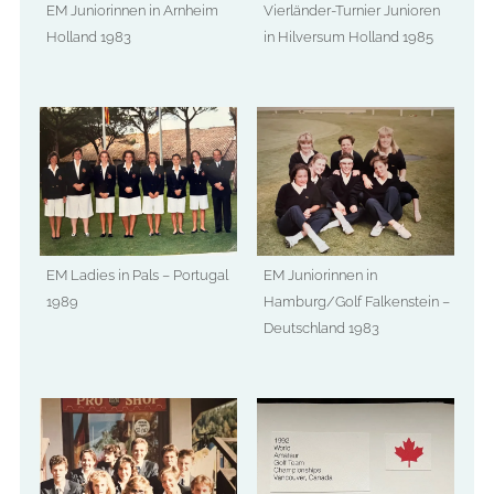
EM Juniorinnen in Arnheim
Vierländer-Turnier Junioren
Holland 1983
in Hilversum Holland 1985
EM Ladies in Pals – Portugal
EM Juniorinnen in
1989
Hamburg/Golf Falkenstein –
Deutschland 1983