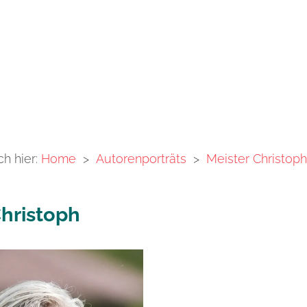
ch hier:
Home
>
Autorenporträts
>
Meister Christoph
Christoph