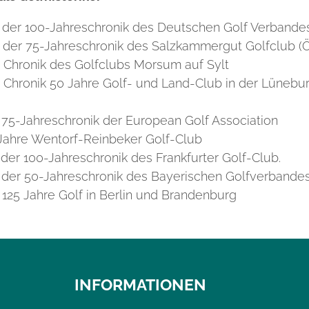
der 100-Jahreschronik des Deutschen Golf Verbandes
der 75-Jahreschronik des Salzkammergut Golfclub (Ö
 Chronik des Golfclubs Morsum auf Sylt
 Chronik 50 Jahre Golf- und Land-Club in der Lünebu
 75-Jahreschronik der European Golf Association
 Jahre Wentorf-Reinbeker Golf-Club
der 100-Jahreschronik des Frankfurter Golf-Club.
der 50-Jahreschronik des Bayerischen Golfverbande
125 Jahre Golf in Berlin und Brandenburg
INFORMATIONEN