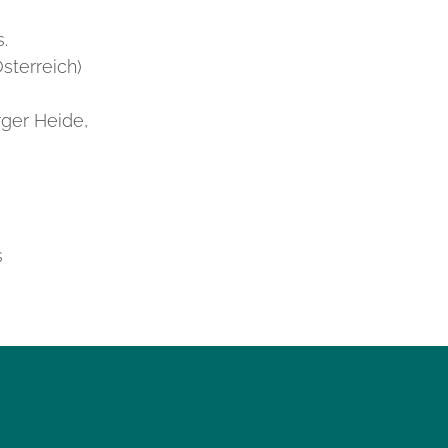
.
sterreich)
rger Heide,
s