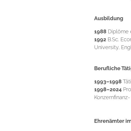
Ausbildung
1988
Diplôme d
1992
B.Sc. Eco
University, Eng
Berufliche Täti
1993–1998
Tät
1998–2024
Pro
Konzernfinanz
Ehrenämter im