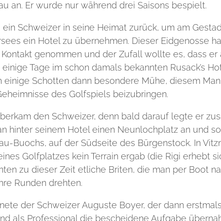
au an. Er wurde nur während drei Saisons bespielt.
 ein Schweizer in seine Heimat zurück, um am Gesta
rsees ein Hotel zu übernehmen. Dieser Eidgenosse ha
n Kontakt genommen und der Zufall wollte es, dass er 
r einige Tage im schon damals bekannten Rusack’s Hot
ch einige Schotten dann besondere Mühe, diesem Man
Geheimnisse des Golfspiels beizubringen.
überkam den Schweizer, denn bald darauf legte er z
 hinter seinem Hotel einen Neunlochplatz an und so
nau-Buochs, auf der Südseite des Bürgenstock. In Vitzn
eines Golfplatzes kein Terrain ergab (die Rigi erhebt 
nten zu dieser Zeit etliche Briten, die man per Boot 
ihre Runden drehten.
nete der Schweizer Auguste Boyer, der dann erstmals 
nd als Professional die bescheidene Aufgabe überna