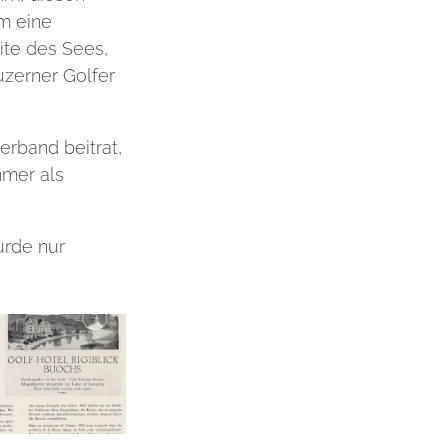
um eine
ite des Sees,
zerner Golfer
erband beitrat,
mmer als
urde nur