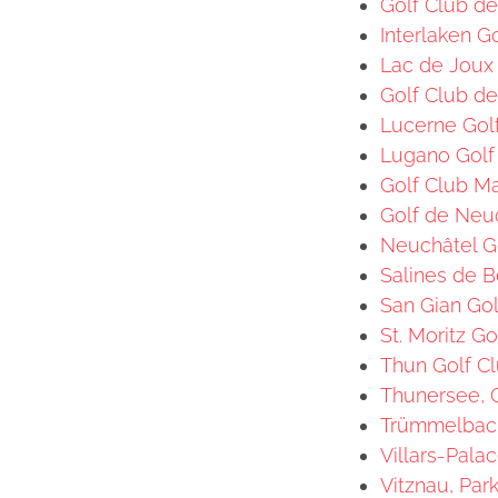
Golf Club de
Interlaken G
Lac de Joux 
Golf Club de
Lucerne Gol
Lugano Golf 
Golf Club Ma
Golf de Neuc
Neuchâtel Go
Salines de B
San Gian Gol
St. Moritz Go
Thun Golf Cl
Thunersee, G
Trümmelbach,
Villars-Pala
Vitznau, Par