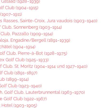
 Gstaad (1928–1939)
olf Club (1904–1915)
(1907–1911)
s Rasses, Sainte-Croix, Jura vaudois (1903–1940)
f Club, Sonnenberg (1903–1914)
Club, Pazzallo (1909–1914)
loja, Engadine/Bergell (1891–1939)
hâtel (1904–1914)
lf Club, Pierre-à-Bot (1928–1975)
ex Golf Club (1925–1933)
f Club, St. Moritz (1904–1914 und 1927–1940)
lf Club (1891–1897)
ub (1899–1914)
olf Club (1923–1940)
 Golf Club, Lauterbrunnental (1963–1970)
ce Golf Club (1922–1967)
k Hotel (1903–1905)