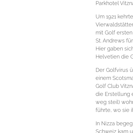
Parkhotel Vitzn
Um 1921 kehrte
Vierwaldstätte
mit Golf erste
St. Andrews fü
Hier gaben si
Helvetien die 
Der Golfvirus 
einem Scotsman
Golf Club Vitz
die Erstellung 
weg steil) woh
führte, wo sie 
In Nizza begeg
Schweiz kam u