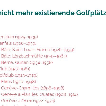
nicht mehr existierende Golfplät
enstein (1925–1939)
enfels (1906–1939)
 Bâle, Saint-Louis, France (1926–1939)
 Bâle, Lörzbachmühle (1947–1964)
 Berne, Gurten (1934–1958)
lub (1927–1961)
lfclub (1923–1929)
 Flims (1920–1948)
e Genève-Charmilles (1898–1908)
e Genève à Plan-les-Ouates (1908–1914)
e Genève à Onex (1922–1974)