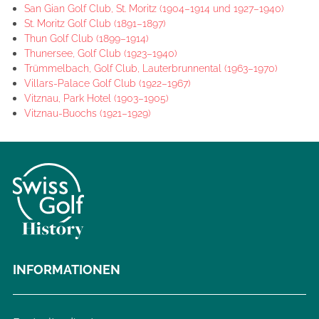
San Gian Golf Club, St. Moritz (1904–1914 und 1927–1940)
St. Moritz Golf Club (1891–1897)
Thun Golf Club (1899–1914)
Thunersee, Golf Club (1923–1940)
Trümmelbach, Golf Club, Lauterbrunnental (1963–1970)
Villars-Palace Golf Club (1922–1967)
Vitznau, Park Hotel (1903–1905)
Vitznau-Buochs (1921–1929)
INFORMATIONEN