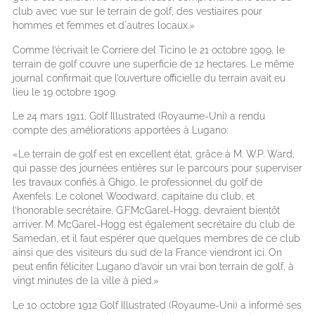
club avec vue sur le terrain de golf, des vestiaires pour
hommes et femmes et d'autres locaux.»
Comme l’écrivait le Corriere del Ticino le 21 octobre 1909, le
terrain de golf couvre une superficie de 12 hectares. Le même
journal confirmait que l’ouverture officielle du terrain avait eu
lieu le 19 octobre 1909.
Le 24 mars 1911, Golf Illustrated (Royaume-Uni) a rendu
compte des améliorations apportées à Lugano:
«Le terrain de golf est en excellent état, grâce à M. W.P. Ward,
qui passe des journées entières sur le parcours pour superviser
les travaux confiés à Ghigo, le professionnel du golf de
Axenfels. Le colonel Woodward, capitaine du club, et
l’honorable secrétaire, G.F.McGarel-Hogg, devraient bientôt
arriver. M. McGarel-Hogg est également secrétaire du club de
Samedan, et il faut espérer que quelques membres de ce club
ainsi que des visiteurs du sud de la France viendront ici. On
peut enfin féliciter Lugano d’avoir un vrai bon terrain de golf, à
vingt minutes de la ville à pied.»
Le 10 octobre 1912 Golf Illustrated (Royaume-Uni) a informé ses