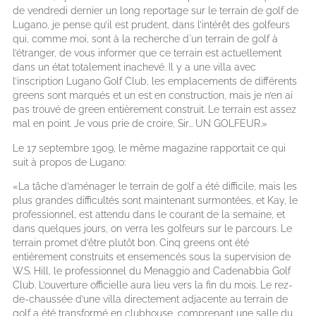
de vendredi dernier un long reportage sur le terrain de golf de
Lugano, je pense qu’il est prudent, dans l’intérêt des golfeurs
qui, comme moi, sont à la recherche d'un terrain de golf à
l’étranger, de vous informer que ce terrain est actuellement
dans un état totalement inachevé. Il y a une villa avec
l’inscription Lugano Golf Club, les emplacements de différents
greens sont marqués et un est en construction, mais je n’en ai
pas trouvé de green entièrement construit. Le terrain est assez
mal en point. Je vous prie de croire, Sir... UN GOLFEUR.»
Le 17 septembre 1909, le même magazine rapportait ce qui
suit à propos de Lugano:
«La tâche d’aménager le terrain de golf a été difficile, mais les
plus grandes difficultés sont maintenant surmontées, et Kay, le
professionnel, est attendu dans le courant de la semaine, et
dans quelques jours, on verra les golfeurs sur le parcours. Le
terrain promet d’être plutôt bon. Cinq greens ont été
entièrement construits et ensemencés sous la supervision de
W.S. Hill, le professionnel du Menaggio and Cadenabbia Golf
Club. L’ouverture officielle aura lieu vers la fin du mois. Le rez-
de-chaussée d’une villa directement adjacente au terrain de
golf a été transformé en clubhouse, comprenant une salle du