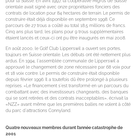
pour la Suisse. En avril 1997, la coopérative Migros de Suisse
orientale avait signé avec onze propriétaires fonciers des
contrats de location pour 84 hectares de terrain. Le permis de
construire était déjà disponible en septembre 1998. Ce
parcours de 27 trous a coûté au total 18,5 millions de francs.
Cinq ans plus tard, les plans pour 9 trous supplémentaires
étaient lancés et ceux-ci ont pu être inaugurés en mai 2008.
En août 2000, le Golf Club Lipperswil a ouvert ses portes,
toujours en Suisse orientale. Les débuts ont été nettement plus
ardus. En 1994, l'assemblée communale de Lipperswil a
approuvé le changement de zone nécessaire par 68 voix pour
et 18 voix contre. Le permis de construire était disponible
depuis février 1996. Il a toutefois dû être prolongé à plusieurs
reprises. «Le financement s'est transformé en un parcours du
combattant avec des investisseurs changeants, des banques
qui se sont retirées et des contrats inacceptables», écrivait la
«NZZ» avant même que les premières balles ne volent à côté
du parc d'attractions Connyland.
Quatre nouveaux membres durant l’année catastrophe de
2001