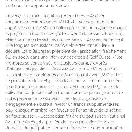
tard dans le rapport annuel 2006.
En 2007, le comité lançait sa propre licence ASG en
concurrence évidente avec l'ASGI. «Le sondage d'opinion
auprès des clubs ASG a montré qu'une bonne majorité soutient
le projet», indiquait à ce sujet le rapport du président de 2007.
Mais comme on le sait, les choses se sont passées autrement:
«De longues discussions, parfois violentes, ont eu lieu», a
déclaré Louis Balthasar, président de l'association, fraîchement
élu en 2008, dans une interview accordée à Golf Suisse. «Nos
membres se sont divisés en plusieurs camps». Après
d'intenses négociations, l'association a présenté, peu avant
l'assemblée des délégués 2008, un contrat avec l'ASGI et les
responsables de la Migros GolfCard nouvellement créée. Au
lieu d'émettre sa propre licence, l'ASG recevait 65 francs de
cotisation par joueur, soit la même somme que les joueurs de
clubs payaient à l'association. Les deux organisations
s'engageaient en outre à investir 65 francs supplémentaires
pour chaque membre «en faveur de l'ensemble de la scène
golfique suisse». «L'association faîtière du golf suisse veut ainsi
éviter une éventuelle prolifération d'organisations dans le
domaine du golf public», peut-on lire dans le communiqué de