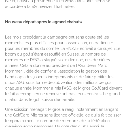
Bieler, nouveau président élu en 2018, dans une interview
accordée à la «Schweizer Illustrierte».
Nouveau départ après le «grand chahut»
Les mois précédant la campagne ont sans doute été les
moments les plus difficiles pour l'association, en particulier
pour les membres du comité. La «NZZ» écrivait à ce sujet: «Le
boom du golf s'étant essoufflé en Suisse, le nombre de
membres de l'ASG a stagné, voire diminué, ces dernières
années. Cela a donné au président de l'ASG, Jean-Marc
Mommer, l'idée de confier à l'association la gestion des
handicaps des joueurs indépendants et de faire profiter les
clubs ASG, sous forme de subvention, des millions perçus
chaque année. Mommer a mis l'ASGI et Migros GolfCard devant
le fait accompli en ne renouvelant pas leurs contrats. Le grand
chahut dans le golf suisse démarrait».
Une scission menaçait. Migros a réagi, notamment en lançant
une GolfCard Migros sans licence officielle, ce qui a fait baisser
temporairement le nombre de membres de la fédération
d'environ 4000 personnes. Du côté des clubs aussi, la