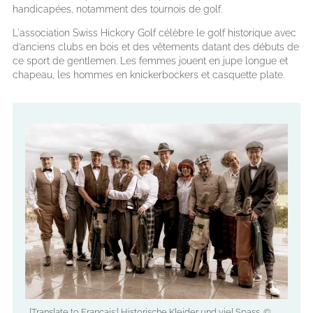
handicapées, notamment des tournois de golf.
L'association Swiss Hickory Golf célèbre le golf historique avec
d’anciens clubs en bois et des vêtements datant des débuts de
ce sport de gentlemen. Les femmes jouent en jupe longue et
chapeau, les hommes en knickerbockers et casquette plate.
[Translate to Français:] Historische Kleider und viel Spass. ©