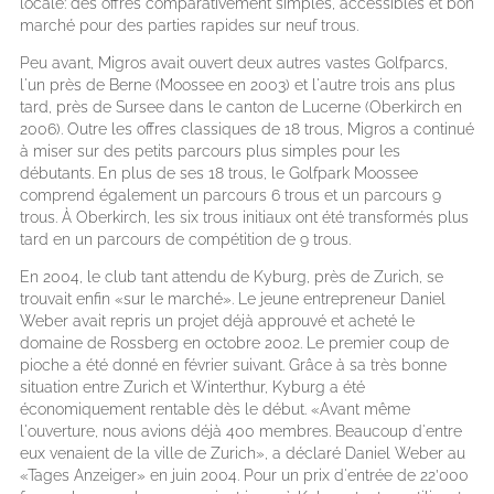
locale: des offres comparativement simples, accessibles et bon
marché pour des parties rapides sur neuf trous.
Peu avant, Migros avait ouvert deux autres vastes Golfparcs,
l'un près de Berne (Moossee en 2003) et l'autre trois ans plus
tard, près de Sursee dans le canton de Lucerne (Oberkirch en
2006). Outre les offres classiques de 18 trous, Migros a continué
à miser sur des petits parcours plus simples pour les
débutants. En plus de ses 18 trous, le Golfpark Moossee
comprend également un parcours 6 trous et un parcours 9
trous. À Oberkirch, les six trous initiaux ont été transformés plus
tard en un parcours de compétition de 9 trous.
En 2004, le club tant attendu de Kyburg, près de Zurich, se
trouvait enfin «sur le marché». Le jeune entrepreneur Daniel
Weber avait repris un projet déjà approuvé et acheté le
domaine de Rossberg en octobre 2002. Le premier coup de
pioche a été donné en février suivant. Grâce à sa très bonne
situation entre Zurich et Winterthur, Kyburg a été
économiquement rentable dès le début. «Avant même
l'ouverture, nous avions déjà 400 membres. Beaucoup d'entre
eux venaient de la ville de Zurich», a déclaré Daniel Weber au
«Tages Anzeiger» en juin 2004. Pour un prix d'entrée de 22’000