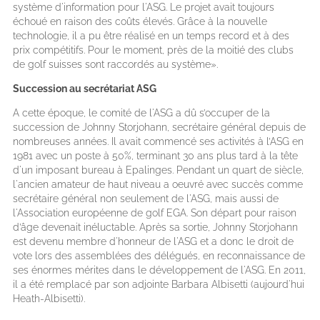
système d'information pour l'ASG. Le projet avait toujours
échoué en raison des coûts élevés. Grâce à la nouvelle
technologie, il a pu être réalisé en un temps record et à des
prix compétitifs. Pour le moment, près de la moitié des clubs
de golf suisses sont raccordés au système».
Succession au secrétariat ASG
A cette époque, le comité de l'ASG a dû s’occuper de la
succession de Johnny Storjohann, secrétaire général depuis de
nombreuses années. Il avait commencé ses activités à l’ASG en
1981 avec un poste à 50%, terminant 30 ans plus tard à la tête
d'un imposant bureau à Epalinges. Pendant un quart de siècle,
l'ancien amateur de haut niveau a oeuvré avec succès comme
secrétaire général non seulement de l'ASG, mais aussi de
l'Association européenne de golf EGA. Son départ pour raison
d’âge devenait inéluctable. Après sa sortie, Johnny Storjohann
est devenu membre d'honneur de l'ASG et a donc le droit de
vote lors des assemblées des délégués, en reconnaissance de
ses énormes mérites dans le développement de l'ASG. En 2011,
il a été remplacé par son adjointe Barbara Albisetti (aujourd'hui
Heath-Albisetti).