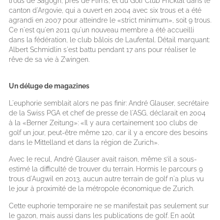
trous de Sagogn, près de Flims, et du Golf Club Fricktal dans le
canton d'Argovie, qui a ouvert en 2004 avec six trous et a été
agrandi en 2007 pour atteindre le «strict minimum», soit 9 trous.
Ce n'est qu'en 2011 qu'un nouveau membre a été accueilli
dans la fédération, le club bâlois de Laufental. Détail marquant:
Albert Schmidlin s'est battu pendant 17 ans pour réaliser le
rêve de sa vie à Zwingen.
Un déluge de magazines
L'euphorie semblait alors ne pas finir: André Glauser, secrétaire
de la Swiss PGA et chef de presse de l'ASG, déclarait en 2004
à la «Berner Zeitung»: «Il y aura certainement 100 clubs de
golf un jour, peut-être même 120, car il y a encore des besoins
dans le Mittelland et dans la région de Zurich».
Avec le recul, André Glauser avait raison, même s’il a sous-
estimé la difficulté de trouver du terrain. Hormis le parcours 9
trous d'Augwil en 2013, aucun autre terrain de golf n'a plus vu
le jour à proximité de la métropole économique de Zurich.
Cette euphorie temporaire ne se manifestait pas seulement sur
le gazon, mais aussi dans les publications de golf. En août