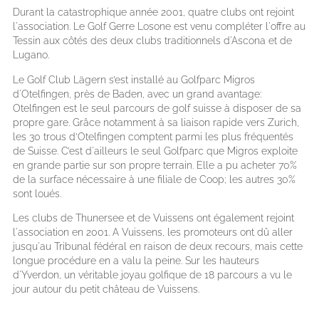
Durant la catastrophique année 2001, quatre clubs ont rejoint
l'association. Le Golf Gerre Losone est venu compléter l'offre au
Tessin aux côtés des deux clubs traditionnels d'Ascona et de
Lugano.
Le Golf Club Lägern s’est installé au Golfparc Migros
d'Otelfingen, près de Baden, avec un grand avantage:
Otelfingen est le seul parcours de golf suisse à disposer de sa
propre gare. Grâce notamment à sa liaison rapide vers Zurich,
les 30 trous d’Otelfingen comptent parmi les plus fréquentés
de Suisse. C’est d'ailleurs le seul Golfparc que Migros exploite
en grande partie sur son propre terrain. Elle a pu acheter 70%
de la surface nécessaire à une filiale de Coop; les autres 30%
sont loués.
Les clubs de Thunersee et de Vuissens ont également rejoint
l'association en 2001. A Vuissens, les promoteurs ont dû aller
jusqu'au Tribunal fédéral en raison de deux recours, mais cette
longue procédure en a valu la peine. Sur les hauteurs
d'Yverdon, un véritable joyau golfique de 18 parcours a vu le
jour autour du petit château de Vuissens.