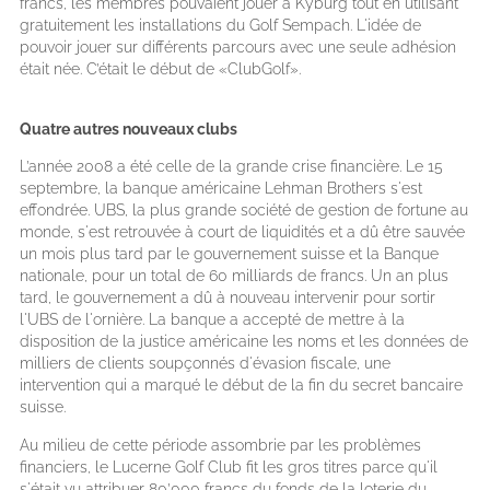
francs, les membres pouvaient jouer à Kyburg tout en utilisant
gratuitement les installations du Golf Sempach. L'idée de
pouvoir jouer sur différents parcours avec une seule adhésion
était née. C’était le début de «ClubGolf».
Quatre autres nouveaux clubs
L’année 2008 a été celle de la grande crise financière. Le 15
septembre, la banque américaine Lehman Brothers s'est
effondrée. UBS, la plus grande société de gestion de fortune au
monde, s'est retrouvée à court de liquidités et a dû être sauvée
un mois plus tard par le gouvernement suisse et la Banque
nationale, pour un total de 60 milliards de francs. Un an plus
tard, le gouvernement a dû à nouveau intervenir pour sortir
l'UBS de l'ornière. La banque a accepté de mettre à la
disposition de la justice américaine les noms et les données de
milliers de clients soupçonnés d'évasion fiscale, une
intervention qui a marqué le début de la fin du secret bancaire
suisse.
Au milieu de cette période assombrie par les problèmes
financiers, le Lucerne Golf Club fit les gros titres parce qu'il
s'était vu attribuer 80’000 francs du fonds de la loterie du