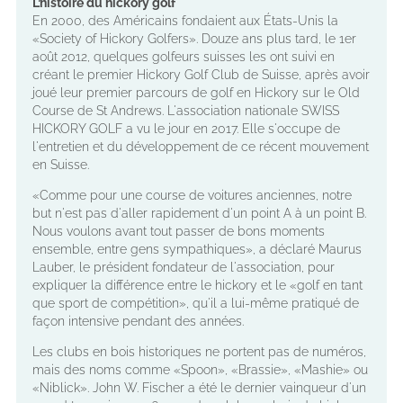
L’histoire du hickory golf
En 2000, des Américains fondaient aux États-Unis la
«Society of Hickory Golfers». Douze ans plus tard, le 1er
août 2012, quelques golfeurs suisses les ont suivi en
créant le premier Hickory Golf Club de Suisse, après avoir
joué leur premier parcours de golf en Hickory sur le Old
Course de St Andrews. L'association nationale SWISS
HICKORY GOLF a vu le jour en 2017. Elle s'occupe de
l'entretien et du développement de ce récent mouvement
en Suisse.
«Comme pour une course de voitures anciennes, notre
but n'est pas d'aller rapidement d'un point A à un point B.
Nous voulons avant tout passer de bons moments
ensemble, entre gens sympathiques», a déclaré Maurus
Lauber, le président fondateur de l'association, pour
expliquer la différence entre le hickory et le «golf en tant
que sport de compétition», qu'il a lui-même pratiqué de
façon intensive pendant des années.
Les clubs en bois historiques ne portent pas de numéros,
mais des noms comme «Spoon», «Brassie», «Mashie» ou
«Niblick». John W. Fischer a été le dernier vainqueur d'un