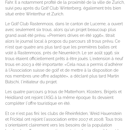
Fahr. Il a notamment profité de la proximité de la ville de Zurich,
suivi peu après du Golf Club Winterberg, également très bien
situé entre Winterthur et Zurich.
Le Golf Club Rastenmoos, dans le canton de Lucerne, a ouvert
avec seulement six trous, alors qu'un projet beaucoup plus
grand avait été prévu. «Premiers drives en été 1996», titrait
alors le journal local à propos du parcours 18 trous prévu. Ce
n'est que quatre ans plus tard que les premières balles ont
volé à Rastenmoos, près de Neuenkirch. Le 1er août 1996, six
trous étaient officiellement prêts à être joués. L'extension à neuf
trous en 2003 a été importante: «Cela nous a permis d'adhérer
à l'Association suisse de golf et de mettre à la disposition de
nos membres une offre adaptée», a déclaré plus tard Martin
Bütschi, l'initiateur du projet.
Les quatre parcours 9 trous de Matterhorn, Klosters, Brigels et
Heidiland ont rejoint l'ASG à la même époque. Ils devaient
compléter l'offre touristique en été.
Et ce n'est pas fini: les clubs de Rheinfelden, Weid Hauenstein
et Fricktal ont rejoint l'association entre 2007 et 2008. Tous trois
s'orientaient clairement vers les besoins de la population