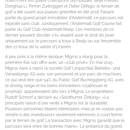
notamment les quatre champions olympiques Tanja Frieden,
Donghua Li, Pirmin Zurbriggen et Didier Défago, le terrain de
golf a été ouvert aux joueurs greenfee en été 2016. Faisant
partie du grand projet immobilier d'Andermatt, ce parcours est
exploité sans club. Juridiquement, l'Andermatt Golf Course fait
partie du Golf Club Andermatt Realp. Les membres de ce
dernier peuvent décider s'ils veulent avoir le droit de jouer
uniquement sur le parcours 9 trous à Realp ou sur l’ensemble
des 27 trous de la vallée d'Urseren.
A peu près à la même époque, Migros a élargi pour la
première fois son offre avec un «club privé». En mai 2015,
Migros Aare a repris la société Golf Limpachtal Betriebs- und
Verwaltungs AG avec son personnel et son parc de machines,
ce qui veut dire que 54% du Public Golf Bucheggberg AG, avec
le driving range et les biens immobiliers (clubhouse et
proshop), appartenaient dès lors à Migros. Le propriétaire
Rudolf Schnorf a déclaré au «Solothurner Zeitung»: «La
principale raison d'une vente à Migros est la durabilité.
Plusieurs personnes étaient intéressées, mais je ne voulais pas
vendre à des investisseurs seulement intéressés à court terme
par le terrain de golf. La transaction avec Migros garantit que le
parcours sera entre de bonnes mains». La présence du grand