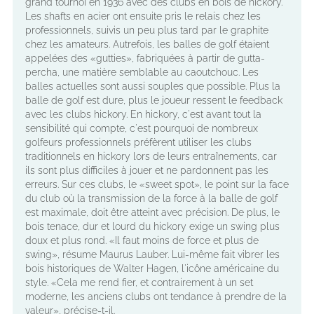
grand tournoi en 1936 avec des clubs en bois de hickory.
Les shafts en acier ont ensuite pris le relais chez les
professionnels, suivis un peu plus tard par le graphite
chez les amateurs. Autrefois, les balles de golf étaient
appelées des «gutties», fabriquées à partir de gutta-
percha, une matière semblable au caoutchouc. Les
balles actuelles sont aussi souples que possible. Plus la
balle de golf est dure, plus le joueur ressent le feedback
avec les clubs hickory. En hickory, c'est avant tout la
sensibilité qui compte, c'est pourquoi de nombreux
golfeurs professionnels préfèrent utiliser les clubs
traditionnels en hickory lors de leurs entraînements, car
ils sont plus difficiles à jouer et ne pardonnent pas les
erreurs. Sur ces clubs, le «sweet spot», le point sur la face
du club où la transmission de la force à la balle de golf
est maximale, doit être atteint avec précision. De plus, le
bois tenace, dur et lourd du hickory exige un swing plus
doux et plus rond. «Il faut moins de force et plus de
swing», résume Maurus Lauber. Lui-même fait vibrer les
bois historiques de Walter Hagen, l'icône américaine du
style. «Cela me rend fier, et contrairement à un set
moderne, les anciens clubs ont tendance à prendre de la
valeur», précise-t-il.