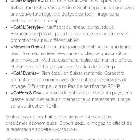
«Golf Magazin»
: Un autre produit «me too». Après des
débuts modestes, s’est amélioré. Seul magazine de golf avec
une couverture régulière de type cartoon. Tirage sans
certification de la Remp.
«Golf Lifestyle»
: insuffisant au niveau journalistique.
Beaucoup de photos, peu de texte, textes rédactionnels et
promotionnels peu différentiables.
«News in One»
: Le seul magazine de golf suisse qui donne
des informations détaillées sur les clubs, ce qui constitue
une innovation. Malheureusement réalisé de manière bâclée
et bon marché. Tirage sans certification de la Remp.
«Golf Events»
: Bien établi en Suisse romande. Caractère
promotionnel prononcé avec de nombreux reportages de
voyage. Diffusion peu claire. Pas de certification REMP.
«Golfers & Co»
: La revue de golf la plus noble du pays, très
classe, avec des auteurs internationaux intéressants. Tirage
sans certification REMP.
Seules trois de ces huit publications ont survécu aux
problèmes économiques. Depuis 2021, le magazine officiel de
la fédération s'appelle «Swiss Golf».
«Golfers Only» a été lancé en 2010, qui couvrait à la fois la