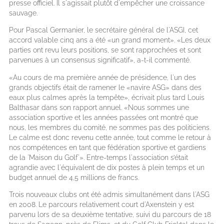
presse officiel. Il s'agissait plutôt d'empêcher une croissance
sauvage.
Pour Pascal Germanier, le secrétaire général de l'ASGI, cet
accord valable cinq ans a été «un grand moment». «Les deux
parties ont revu leurs positions, se sont rapprochées et sont
parvenues à un consensus significatif», a-t-il commenté.
«Au cours de ma première année de présidence, l'un des
grands objectifs était de ramener le «navire ASG» dans des
eaux plus calmes après la tempête», écrivait plus tard Louis
Balthasar dans son rapport annuel. «Nous sommes une
association sportive et les années passées ont montré que
nous, les membres du comité, ne sommes pas des politiciens.
Le calme est donc revenu cette année, tout comme le retour à
nos compétences en tant que fédération sportive et gardiens
de la 'Maison du Golf'». Entre-temps l'association s’était
agrandie avec l'équivalent de dix postes à plein temps et un
budget annuel de 4,5 millions de francs.
Trois nouveaux clubs ont été admis simultanément dans l'ASG
en 2008. Le parcours relativement court d'Axenstein y est
parvenu lors de sa deuxième tentative, suivi du parcours de 18