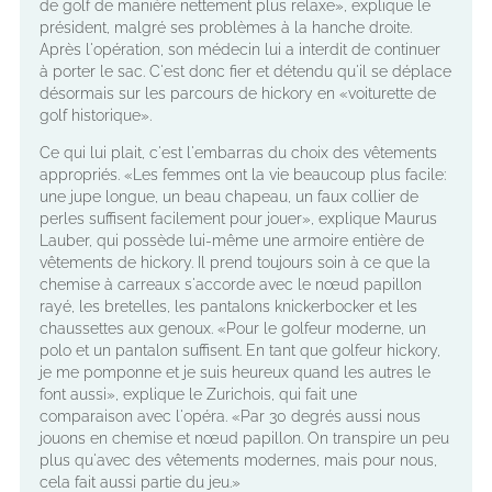
de golf de manière nettement plus relaxe», explique le
président, malgré ses problèmes à la hanche droite.
Après l'opération, son médecin lui a interdit de continuer
à porter le sac. C'est donc fier et détendu qu'il se déplace
désormais sur les parcours de hickory en «voiturette de
golf historique».
Ce qui lui plait, c'est l'embarras du choix des vêtements
appropriés. «Les femmes ont la vie beaucoup plus facile:
une jupe longue, un beau chapeau, un faux collier de
perles suffisent facilement pour jouer», explique Maurus
Lauber, qui possède lui-même une armoire entière de
vêtements de hickory. Il prend toujours soin à ce que la
chemise à carreaux s'accorde avec le nœud papillon
rayé, les bretelles, les pantalons knickerbocker et les
chaussettes aux genoux. «Pour le golfeur moderne, un
polo et un pantalon suffisent. En tant que golfeur hickory,
je me pomponne et je suis heureux quand les autres le
font aussi», explique le Zurichois, qui fait une
comparaison avec l'opéra. «Par 30 degrés aussi nous
jouons en chemise et nœud papillon. On transpire un peu
plus qu'avec des vêtements modernes, mais pour nous,
cela fait aussi partie du jeu.»