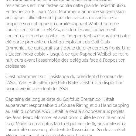
résistance s'est manifestée contre cette grande redistribution.
En février 2018, Jean-Marc Mommer a annoncé sa démission
anticipée - officiellement pour des raisons de santé - et a
proposé son collègue du comité Raphael Weibel comme
successeur. Selon la «NZZ», ce dernier avait activement
soutenu «le combat contre les indépendants» et aurait en outre
été partie prenante en tant qu'exploitant du Golf Club
Emmental, ce qui aurait sans doute durci encore les fronts. Une
situation inextricable - jusqu'à ce que Raphael Weibel se retire
huit jours avant l'assemblée des délégués face à l'opposition
croissante.
C'est notamment sur l'insistance du président d'honneur de
l'ASGI, Yves Hofstetter, que Reto Bieler s'est mis à disposition
pour devenir président de l'ASG.
Capitaine de longue date du Golfclub Breitenloo, il était
auparavant responsable du Course Rating et du Handicapping
au sein du comité ASG. Il était le seul à s'opposer aux projets
de Jean-Marc Mommer et avait donc quitté le comité en mai
2017. Moins d'un an plus tard, ce golfeur de 65 ans a été élu à
l'unanimité nouveau président de l’association. Sa devise était:
«Nous voulons aller ensemble vers l'avenir».