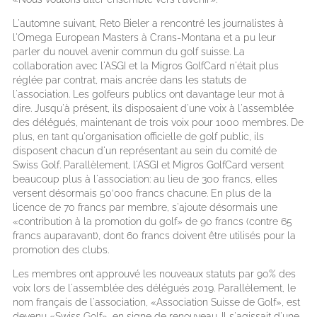
L'automne suivant, Reto Bieler a rencontré les journalistes à
l'Omega European Masters à Crans-Montana et a pu leur
parler du nouvel avenir commun du golf suisse. La
collaboration avec l'ASGI et la Migros GolfCard n'était plus
réglée par contrat, mais ancrée dans les statuts de
l'association. Les golfeurs publics ont davantage leur mot à
dire. Jusqu'à présent, ils disposaient d'une voix à l'assemblée
des délégués, maintenant de trois voix pour 1000 membres. De
plus, en tant qu'organisation officielle de golf public, ils
disposent chacun d'un représentant au sein du comité de
Swiss Golf. Parallèlement, l'ASGI et Migros GolfCard versent
beaucoup plus à l'association: au lieu de 300 francs, elles
versent désormais 50’000 francs chacune. En plus de la
licence de 70 francs par membre, s'ajoute désormais une
«contribution à la promotion du golf» de 90 francs (contre 65
francs auparavant), dont 60 francs doivent être utilisés pour la
promotion des clubs.
Les membres ont approuvé les nouveaux statuts par 90% des
voix lors de l'assemblée des délégués 2019. Parallèlement, le
nom français de l'association, «Association Suisse de Golf», est
devenu «Swiss Golf», en signe de renouveau. Il s'agissait d'une