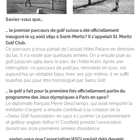
Saviez-vous que…
… le premier parcours de golf suisse a été officiellement
inauguré le 15 août 1891 à Saint-Moritz? Il s'appelait St. Moritz
Golf Club.
Ce parcours 9 trous partait de l'actuel Hôtel Palace en direction
du lac. Il n'a existé que quelques années. On a ensuite joué au
golf jusqu'en 1964 dans le parc de l'hôtel Kulm. Après une
interruption, ce parcours de petit jeu, remodelé en 2010, est
aujourd'hui un véritable bijou. Avec ses 930 mètres, il ne suffit
toutefois pas pour être homologué par Swiss Golf.
… le golf a fait pour la première fois officiellement partie du
programme des Jeux olympiques à Paris en 1900?
Le diplomate français Pierre Deschamps, qui avait remporté la
médaille d'argent, a ensuite contribué à la création de la
«Swiss Golf Association» en 1902 à Lucerne. Le parlementaire
et golfeur anglais Arthur H. Crosfield présida l'association
durant ses onze premières années d’existence.
… saviez-vous que l'association (ASG) voulait déjà devenir