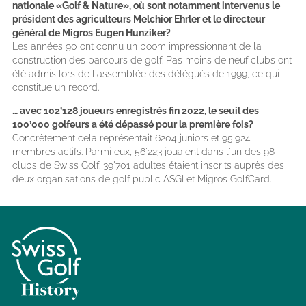
nationale «Golf & Nature», où sont notamment intervenus le
président des agriculteurs Melchior Ehrler et le directeur
général de Migros Eugen Hunziker?
Les années 90 ont connu un boom impressionnant de la
construction des parcours de golf. Pas moins de neuf clubs ont
été admis lors de l'assemblée des délégués de 1999, ce qui
constitue un record.
… avec 102’128 joueurs enregistrés fin 2022, le seuil des
100’000 golfeurs a été dépassé pour la première fois?
Concrètement cela représentait 6204 juniors et 95'924
membres actifs. Parmi eux, 56'223 jouaient dans l'un des 98
clubs de Swiss Golf. 39'701 adultes étaient inscrits auprès des
deux organisations de golf public ASGI et Migros GolfCard.