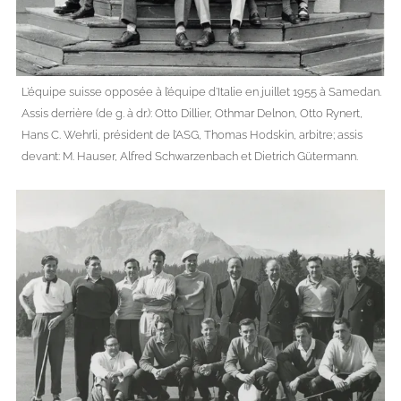
L’équipe suisse opposée à l’équipe d’Italie en juillet 1955 à Samedan.
Assis derrière (de g. à dr.): Otto Dillier, Othmar Delnon, Otto Rynert,
Hans C. Wehrli, président de l’ASG, Thomas Hodskin, arbitre; assis
devant: M. Hauser, Alfred Schwarzenbach et Dietrich Gütermann.