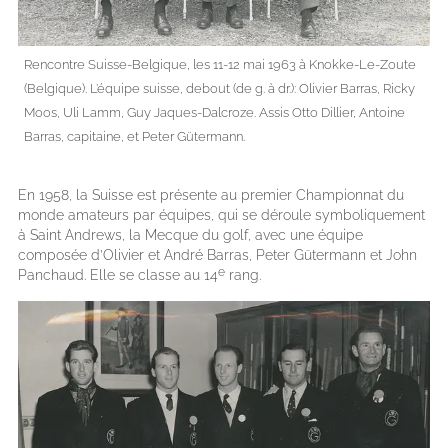
Rencontre Suisse-Belgique, les 11-12 mai 1963 à Knokke-Le-Zoute
(Belgique). L’équipe suisse, debout (de g. à dr.): Olivier Barras, Ricky
Moos, Uli Lamm, Guy Jaques-Dalcroze. Assis Otto Dillier, Antoine
Barras, capitaine, et Peter Gütermann.
En 1958, la Suisse est présente au premier Championnat du
monde amateurs par équipes, qui se déroule symboliquement
à Saint Andrews, la Mecque du golf, avec une équipe
composée d’Olivier et André Barras, Peter Gütermann et John
e
Panchaud. Elle se classe au 14
rang.