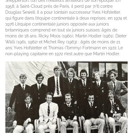
Shepperson, l’un des meilleurs amateurs de son époque. En
1958, à Saint-Cloud près de Paris, il perd par 7/6 contre
Douglas Sewell. Il a pour lointain successeur Yves Hofstetter,
qui figure dans l’équipe continentale à deux reprises, en 1974 et
1976 L’équipe continentale juniors opposée aux juniors
britanniques comprend en tout six juniors suisses: âgés de
moins de 18 ans, Ricky Moos (1960), Martin Hodler (1961), Dieter
Wälli (1961, 1962) et Michel Rey (1963) ; âgés de moins de 21
ans: Yves Hofstetter et Thomas (Tommy) Fortmann en 1972. Le
non-playing capitaine en 1972 n’est autre que Martin Hodler.