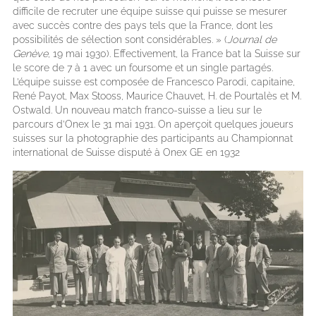
difficile de recruter une équipe suisse qui puisse se mesurer
avec succès contre des pays tels que la France, dont les
possibilités de sélection sont considérables. » (
Journal de
Genève
, 19 mai 1930). Effectivement, la France bat la Suisse sur
le score de 7 à 1 avec un foursome et un single partagés.
L’équipe suisse est composée de Francesco Parodi, capitaine,
René Payot, Max Stooss, Maurice Chauvet, H. de Pourtalès et M.
Ostwald. Un nouveau match franco-suisse a lieu sur le
parcours d’Onex le 31 mai 1931. On aperçoit quelques joueurs
suisses sur la photographie des participants au Championnat
international de Suisse disputé à Onex GE en 1932