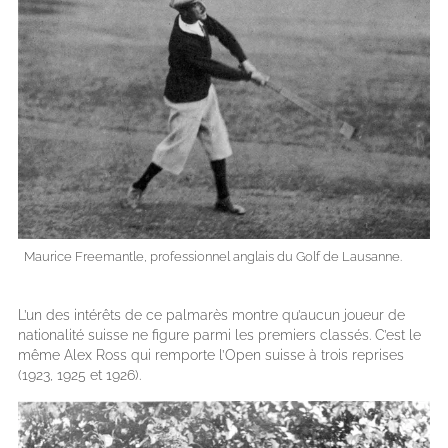
Maurice Freemantle, professionnel anglais du Golf de Lausanne.
L’un des intérêts de ce palmarès montre qu’aucun joueur de
nationalité suisse ne figure parmi les premiers classés. C’est le
même Alex Ross qui remporte l’Open suisse à trois reprises
(1923, 1925 et 1926).