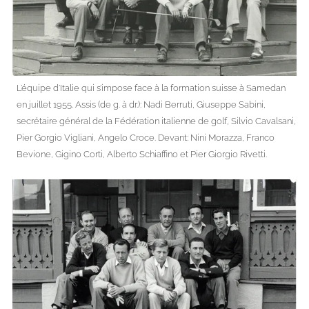
L’équipe d’Italie qui s’impose face à la formation suisse à Samedan
en juillet 1955. Assis (de g. à dr.): Nadi Berruti, Giuseppe Sabini,
secrétaire général de la Fédération italienne de golf, Silvio Cavalsani,
Pier Gorgio Vigliani, Angelo Croce. Devant: Nini Morazza, Franco
Bevione, Gigino Corti, Alberto Schiaffino et Pier Giorgio Rivetti.