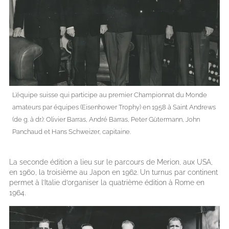
L’équipe suisse qui participe au premier Championnat du Monde
amateurs par équipes (Eisenhower Trophy) en 1958 à Saint Andrews
(de g. à dr.): Olivier Barras, André Barras, Peter Gütermann, John
Panchaud et Hans Schweizer, capitaine.
La seconde édition a lieu sur le parcours de Merion, aux USA,
en 1960, la troisième au Japon en 1962. Un turnus par continent
permet à l’Italie d’organiser la quatrième édition à Rome en
1964.