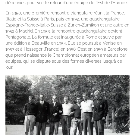
décennies pour voir le retour d’une équipe de l’Est de l’Europe.
En 1950, une première rencontre triangulaire réunit la France,
l’Italie et la Suisse à Paris, puis en 1951 une quadrangulaire
Espagne-France-Italie-Suisse à Zurich-Zumikon et une autre en
1952 à Madrid. En 1953, la rencontre quadrangulaire devient
Pentagonale. La formule est inaugurée à Rome et suivie par
une édition à Deauville en 1954. Elle se poursuit à Venise en
1957 et à Hossegor (France) en 1958. C’est en 1959 à Barcelone
que prend naissance le Championnat européen amateurs par
équipes, qui se dispute sous des formes diverses jusqu’à ce
jour.