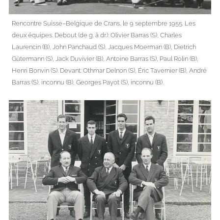
Rencontre Suisse–Belgique de Crans, le 9 septembre 1955. Les
deux équipes. Debout (de g. à dr.): Olivier Barras (S), Charles
Laurencin (B), John Panchaud (S), Jacques Moerman (B), Dietrich
Gütermann (S), Jack Duvivier (B), Antoine Barras (S), Paul Rolin (B),
Henri Bonvin (S). Devant: Othmar Delnon (S), Éric Tavernier (B), André
Barras (S), inconnu (B), Georges Payot (S), inconnu (B).