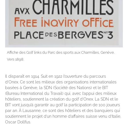
Affiche des Golf links du Parc des sports aux Charmilles, Genève.
Vers 1898.
Il disparaît en 1914. Suit en 1922 l’ouverture du parcours
d’Onex. Ce sont les milieux des organisations internationales
basées à Genève, la SDN (Société des Nations) et le BIT
(Bureau International du Travail) qui, avec l’appui des milieux
hôteliers, soutiennent la création du golf d’Onex. La SDN et le
BIT vont jusqu’à garantir au golf la participation de 100 joueurs
par an. À Lausanne, ce sont des hôteliers et des banquiers qui
soutiennent le projet d’un homme d’affaires suisse venu d’Italie,
Oscar Dollfus.