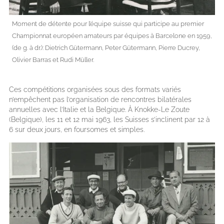
Moment de détente pour l’équipe suisse qui participe au premier
Championnat européen amateurs par équipes à Barcelone en 1959,
(de g. à dr.): Dietrich Gütermann, Peter Gütermann, Pierre Ducrey,
Olivier Barras et Rudi Müller.
Ces compétitions organisées sous des formats variés
n’empêchent pas l’organisation de rencontres bilatérales
annuelles avec l’Italie et la Belgique. À Knokke-Le Zoute
(Belgique), les 11 et 12 mai 1963, les Suisses s’inclinent par 12 à
6 sur deux jours, en foursomes et simples.