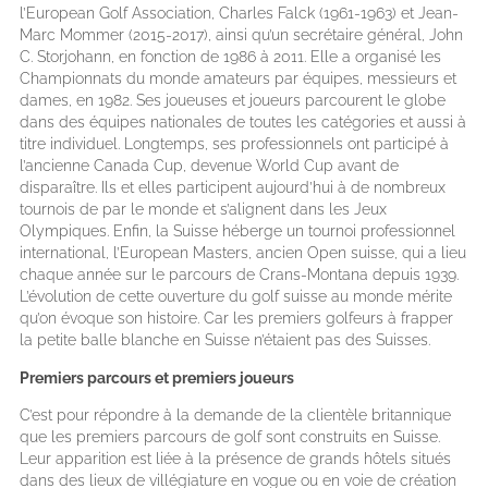
l’European Golf Association, Charles Falck (1961-1963) et Jean-
Marc Mommer (2015-2017), ainsi qu’un secrétaire général, John
C. Storjohann, en fonction de 1986 à 2011. Elle a organisé les
Championnats du monde amateurs par équipes, messieurs et
dames, en 1982. Ses joueuses et joueurs parcourent le globe
dans des équipes nationales de toutes les catégories et aussi à
titre individuel. Longtemps, ses professionnels ont participé à
l’ancienne Canada Cup, devenue World Cup avant de
disparaître. Ils et elles participent aujourd’hui à de nombreux
tournois de par le monde et s’alignent dans les Jeux
Olympiques. Enfin, la Suisse héberge un tournoi professionnel
international, l’European Masters, ancien Open suisse, qui a lieu
chaque année sur le parcours de Crans-Montana depuis 1939.
L’évolution de cette ouverture du golf suisse au monde mérite
qu’on évoque son histoire. Car les premiers golfeurs à frapper
la petite balle blanche en Suisse n’étaient pas des Suisses.
Premiers parcours et premiers joueurs
C’est pour répondre à la demande de la clientèle britannique
que les premiers parcours de golf sont construits en Suisse.
Leur apparition est liée à la présence de grands hôtels situés
dans des lieux de villégiature en vogue ou en voie de création