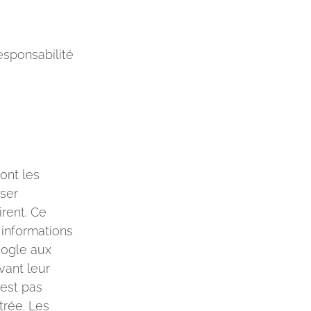
esponsabilité
ont les
iser
irent. Ce
 informations
oogle aux
vant leur
'est pas
trée. Les