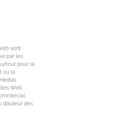
 Web sont
se par les
surtout pour la
t ou la
 médias
sites Web
commercial.
s d’auteur des