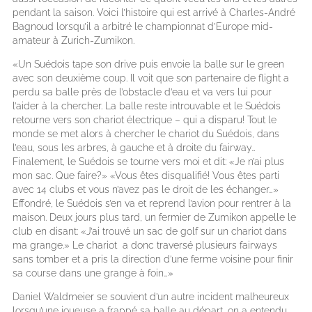
pendant la saison. Voici l’histoire qui est arrivé à Charles-André
Bagnoud lorsqu’il a arbitré le championnat d’Europe mid-
amateur à Zurich-Zumikon.
«Un Suédois tape son drive puis envoie la balle sur le green
avec son deuxième coup. Il voit que son partenaire de flight a
perdu sa balle près de l’obstacle d’eau et va vers lui pour
l’aider à la chercher. La balle reste introuvable et le Suédois
retourne vers son chariot électrique – qui a disparu! Tout le
monde se met alors à chercher le chariot du Suédois, dans
l’eau, sous les arbres, à gauche et à droite du fairway…
Finalement, le Suédois se tourne vers moi et dit: «Je n’ai plus
mon sac. Que faire?» «Vous êtes disqualifié! Vous êtes parti
avec 14 clubs et vous n’avez pas le droit de les échanger…»
Effondré, le Suédois s’en va et reprend l’avion pour rentrer à la
maison. Deux jours plus tard, un fermier de Zumikon appelle le
club en disant: «J’ai trouvé un sac de golf sur un chariot dans
ma grange.» Le chariot a donc traversé plusieurs fairways
sans tomber et a pris la direction d’une ferme voisine pour finir
sa course dans une grange à foin…»
Daniel Waldmeier se souvient d’un autre incident malheureux
lorsqu’une joueuse a frappé sa balle au départ, on a entendu