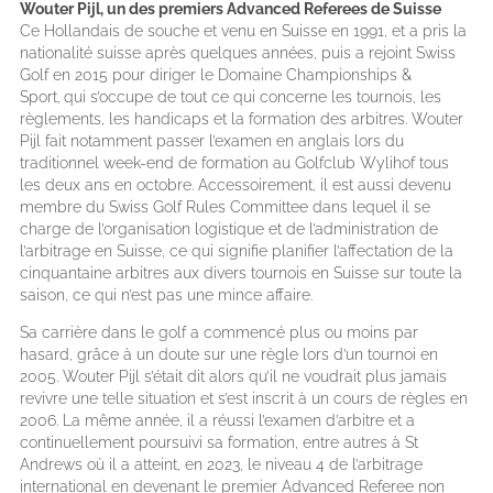
Wouter Pijl, un des premiers Advanced Referees de Suisse
Ce Hollandais de souche et venu en Suisse en 1991, et a pris la
nationalité suisse après quelques années, puis a rejoint Swiss
Golf en 2015 pour diriger le Domaine Championships &
Sport,
qui s’occupe de tout ce qui concerne les tournois, les
règlements, les handicaps et la formation des arbitres. Wouter
Pijl fait notamment passer l’examen en anglais lors du
traditionnel week-end de formation au Golfclub Wylihof tous
les deux ans en octobre. Accessoirement, il est aussi devenu
membre du Swiss Golf Rules Committee dans lequel il se
charge de l’organisation logistique et de l’administration de
l’arbitrage en Suisse, ce qui signifie planifier l’affectation de la
cinquantaine arbitres aux divers tournois en Suisse sur toute la
saison, ce qui n’est pas une mince affaire.
Sa carrière dans le golf a commencé plus ou moins par
hasard, grâce à un doute sur une règle lors d’un tournoi en
2005. Wouter Pijl s’était dit alors qu’il ne voudrait plus jamais
revivre une telle situation et s’est inscrit à un cours de règles en
2006. La même année, il a réussi l’examen d’arbitre et a
continuellement poursuivi sa formation, entre autres à St
Andrews où il a atteint, en 2023, le niveau 4 de l’arbitrage
international en devenant le premier Advanced Referee non