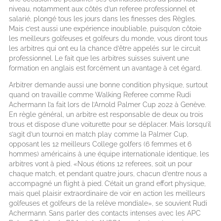
niveau, notamment aux côtés d’un referee professionnel et
salarié, plongé tous les jours dans les finesses des Règles.
Mais c’est aussi une expérience inoubliable, puisqu’on côtoie
les meilleurs golfeuses et golfeurs du monde, vous diront tous
les arbitres qui ont eu la chance d’être appelés sur le circuit
professionnel. Le fait que les arbitres suisses suivent une
formation en anglais est forcément un avantage à cet égard.
Arbitrer demande aussi une bonne condition physique, surtout
quand on travaille comme Walking Referee comme Rudi
Achermann l’a fait lors de l’Arnold Palmer Cup 2022 à Genève.
En règle général, un arbitre est responsable de deux ou trois
trous et dispose d’une voiturette pour se déplacer. Mais lorsqu’il
s’agit d’un tournoi en match play comme la Palmer Cup,
opposant les 12 meilleurs College golfers (6 femmes et 6
hommes) américains à une équipe internationale identique, les
arbitres vont à pied. «Nous étions 12 referees, soit un pour
chaque match, et pendant quatre jours, chacun d’entre nous a
accompagné un flight à pied. C’était un grand effort physique,
mais quel plaisir extraordinaire de voir en action les meilleurs
golfeuses et golfeurs de la relève mondiale», se souvient Rudi
Achermann. Sans parler des contacts intenses avec les APC