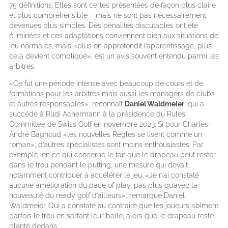
75 définitions. Elles sont certes présentées de façon plus claire
et plus compréhensible – mais ne sont pas nécessairement
devenues plus simples. Des pénalités discutables ont été
éliminées et ces adaptations conviennent bien aux situations de
jeu normales, mais «plus on approfondit l’apprentissage, plus
cela devient compliqué», est un avis souvent entendu parmi les
arbitres.
«Ce fut une période intense avec beaucoup de cours et de
formations pour les arbitres mais aussi les managers de clubs
et autres responsables», reconnaît
Daniel Waldmeier
, qui a
succédé à Rudi Achermann à la présidence du Rules
Committee de Swiss Golf en novembre 2023. Si pour Charles-
André Bagnoud «les nouvelles Règles se lisent comme un
roman», d’autres spécialistes sont moins enthousiastes. Par
exemple, en ce qui concerne le fait que le drapeau peut rester
dans le trou pendant le putting, une mesure qui devait
notamment contribuer à accélérer le jeu. «Je n’ai constaté
aucune amélioration du pace of play, pas plus qu’avec la
nouveauté du ready golf d’ailleurs», remarque Daniel
Waldmeier. Qui a constaté au contraire que les joueurs abîment
parfois le trou en sortant leur balle, alors que le drapeau reste
planté dedans …