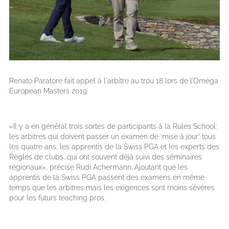
Renato Paratore fait appel à l'arbitre au trou 18 lors de l’Omega
European Masters 2019.
«Il y a en général trois sortes de participants à la Rules School:
les arbitres qui doivent passer un examen de ‘mise à jour’ tous
les quatre ans, les apprentis de la Swiss PGA et les experts des
Règles de clubs, qui ont souvent déjà suivi des séminaires
régionaux», précise Rudi Achermann. Ajoutant que les
apprentis de la Swiss PGA passent des examens en même
temps que les arbitres mais les exigences sont moins sévères
pour les futurs teaching pros.