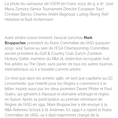
La photo du vainqueur de l’OEM de Crans 2023, de g. à dr.: José
Maria Zamora (Senior Tournament Director European Tour),
Christian Barras, Charles-André Bagnoud, Ludvig Åberg. Ralf
Hoheisel et Rudi Achermann.
Autre arbitre suisse éminent, l’avocat zurichois
Mark
Bruppacher,
président du Rules Committee de l’ASG (jusqu’en
2015), seul Suisse au sein de l’EGA Championship Committee,
ancien président du Golf & Country Club Zurich-Zumikon,
Hickory Golfer, membre du R&A et, distinction incroyable, huit
fois arbitre au The Open, sans parler de tous les autres tournois
internationaux où il a travaillé comme arbitre.
Ce n’est que dans les années 1980, en tant que capitaine au GC
Lenzerheide, que l’intérêt pour les Règles a commencé à le
titiller, inspiré aussi par les deux pionniers Daniel Pfister et Paul
Quéru, qui géraient à l’époque le domaine arbitrage et règles
en Suisse. Après sa participation au premier séminaire de
Règles de l’ASG en 1991, Mark Bruppacher a été envoyé à la
R&A Referees School à St. Andrews. En 1999 il a rejoint le Rules
Committee de l’ASG, où il était notamment chargé de la