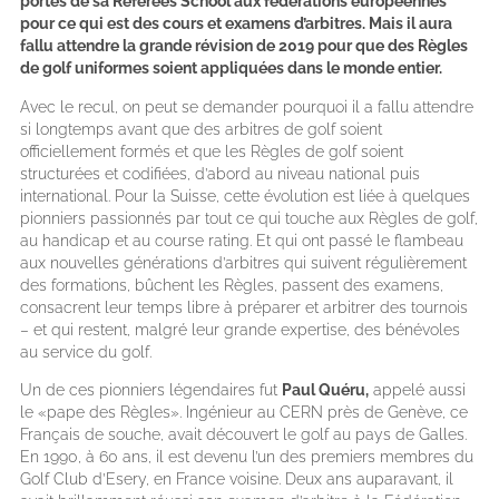
portes de sa Referees School aux fédérations européennes
pour ce qui est des cours et examens d’arbitres. Mais il aura
fallu attendre la grande révision de 2019 pour que des Règles
de golf uniformes soient appliquées dans le monde entier.
Avec le recul, on peut se demander pourquoi il a fallu attendre
si longtemps avant que des arbitres de golf soient
officiellement formés et que les Règles de golf soient
structurées et codifiées, d’abord au niveau national puis
international. Pour la Suisse, cette évolution est liée à quelques
pionniers passionnés par tout ce qui touche aux Règles de golf,
au handicap et au course rating. Et qui ont passé le flambeau
aux nouvelles générations d’arbitres qui suivent régulièrement
des formations, bûchent les Règles, passent des examens,
consacrent leur temps libre à préparer et arbitrer des tournois
– et qui restent, malgré leur grande expertise, des bénévoles
au service du golf.
Un de ces pionniers légendaires fut
Paul Quéru,
appelé aussi
le «pape des Règles». Ingénieur au CERN près de Genève, ce
Français de souche, avait découvert le golf au pays de Galles.
En 1990, à 60 ans, il est devenu l’un des premiers membres du
Golf Club d’Esery, en France voisine. Deux ans auparavant, il