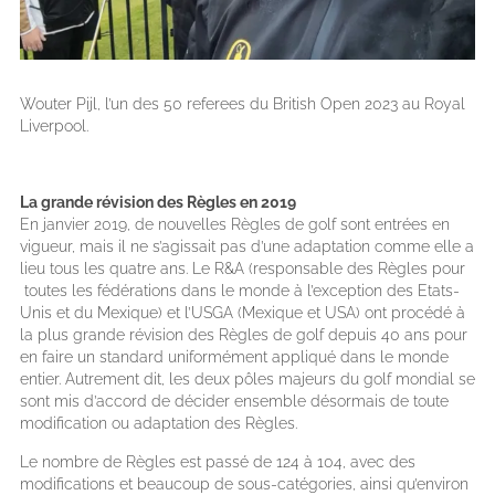
Wouter Pijl, l’un des 50 referees du British Open 2023 au Royal
Liverpool.
La grande révision des Règles en 2019
En janvier 2019, de nouvelles Règles de golf sont entrées en
vigueur, mais il ne s’agissait pas d’une adaptation comme elle a
lieu tous les quatre ans. Le R&A (responsable des Règles pour
toutes les fédérations dans le monde à l’exception des Etats-
Unis et du Mexique) et l’USGA (Mexique et USA) ont procédé à
la plus grande révision des Règles de golf depuis 40 ans pour
en faire un standard uniformément appliqué dans le monde
entier. Autrement dit, les deux pôles majeurs du golf mondial se
sont mis d’accord de décider ensemble désormais de toute
modification ou adaptation des Règles.
Le nombre de Règles est passé de 124 à 104, avec des
modifications et beaucoup de sous-catégories, ainsi qu’environ