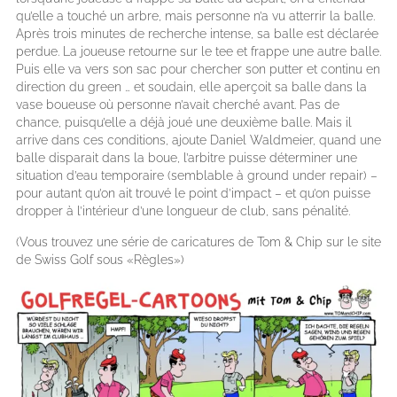
qu’elle a touché un arbre, mais personne n’a vu atterrir la balle.
Après trois minutes de recherche intense, sa balle est déclarée
perdue. La joueuse retourne sur le tee et frappe une autre balle.
Puis elle va vers son sac pour chercher son putter et continu en
direction du green … et soudain, elle aperçoit sa balle dans la
vase boueuse où personne n’avait cherché avant. Pas de
chance, puisqu’elle a déjà joué une deuxième balle. Mais il
arrive dans ces conditions, ajoute Daniel Waldmeier, quand une
balle disparait dans la boue, l’arbitre puisse déterminer une
situation d’eau temporaire (semblable à ground under repair) –
pour autant qu’on ait trouvé le point d’impact – et qu’on puisse
dropper à l’intérieur d’une longueur de club, sans pénalité.
(Vous trouvez une série de caricatures de Tom & Chip sur le site
de Swiss Golf sous «Règles»)