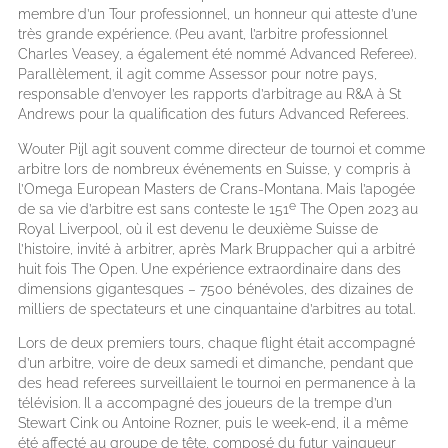
membre d’un Tour professionnel, un honneur qui atteste d’une
très grande expérience. (Peu avant, l’arbitre professionnel
Charles Veasey, a également été nommé Advanced Referee).
Parallèlement, il agit comme Assessor pour notre pays,
responsable d’envoyer les rapports d’arbitrage au R&A à St
Andrews pour la qualification des futurs Advanced Referees.
Wouter Pijl agit souvent comme directeur de tournoi et comme
arbitre lors de nombreux événements en Suisse, y compris à
l’Omega European Masters de Crans-Montana. Mais l’apogée
e
de sa vie d’arbitre est sans conteste le 151
The Open 2023 au
Royal Liverpool, où il est devenu le deuxième Suisse de
l’histoire, invité à arbitrer, après Mark Bruppacher qui a arbitré
huit fois The Open. Une expérience extraordinaire dans des
dimensions gigantesques – 7500 bénévoles, des dizaines de
milliers de spectateurs et une cinquantaine d’arbitres au total.
Lors de deux premiers tours, chaque flight était accompagné
d’un arbitre, voire de deux samedi et dimanche, pendant que
des head referees surveillaient le tournoi en permanence à la
télévision. Il a accompagné des joueurs de la trempe d’un
Stewart Cink ou Antoine Rozner, puis le week-end, il a même
été affecté au groupe de tête, composé du futur vainqueur