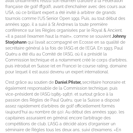
avait brillamment réussi son examen d’arbitre à la Fédération
française de golf (ffgolf), avant d’enchaîner avec des cours aux
USA, où ce brillant expert a été invité à arbitrer de grands
tournois comme l’US Senior Open 1991. Puis, au tout début des
années 1990, il a suivi à St Andrews la toute première
conférence sur les Règles organisées par le Royal & Ancient.
«Il a passé l’examen haut la main», comme se souvient
Johnny
Storjohann
qui l’avait accompagné en Ecosse en sa qualité de
secrétaire général à la fois de l’ASG et de l’EGA. En 1993, Paul
Quéru a été élu au Comité de l’ASG, où il a présidé la
Commission technique et a notamment créé le corps d’arbitres,
puis introduit en Suisse (et en France) le course rating, domaine
pour lequel il est aussi devenu un expert international.
C’est grâce au soutien de
Daniel Pfister,
secrétaire honoraire et
également responsable de la Commission technique, puis
vice-président de l’ASG
(1985-1987), et surtout grâce à la
passion des Règles de Paul Quéru, que la Suisse a disposé
assez rapidement d’arbitres de golf officiellement formés
(aujourd’hui au nombre de 50). Au début des années 1990, les
capitaines assuraient en général encore l’arbitrage des
compétitions de club. L’ASG a décidé alors d’organiser un
séminaire de Règles tous les deux ans, suivi d’examens. «En