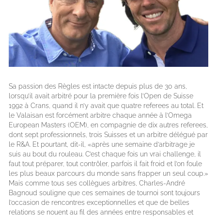
Sa passion des Règles est intacte depuis plus de 30 ans,
lorsqu’il avait arbitré pour la première fois l’Open de Suisse
1992 à Crans, quand il n’y avait que quatre referees au total. Et
le Valaisan est forcément arbitre chaque année à l’Omega
European Masters (OEM), en compagnie de dix autres referees,
dont sept professionnels, trois Suisses et un arbitre délégué par
le R&A. Et pourtant, dit-il, «après une semaine d’arbitrage je
suis au bout du rouleau. C’est chaque fois un vrai challenge, il
faut tout préparer, tout contrôler, parfois il fait froid et l’on foule
les plus beaux parcours du monde sans frapper un seul coup.»
Mais comme tous ses collègues arbitres, Charles-André
Bagnoud souligne que ces semaines de tournoi sont toujours
l’occasion de rencontres exceptionnelles et que de belles
relations se nouent au fil des années entre responsables et