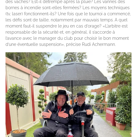
des vaches? Est-il détrempé après la pluie? Les vannes des
bornes à incendie sont-elles fermées? Les moyens techniques
(tv, laser) fonctionnent-ils? Une fois que le tournoi a commencé,
les défis sont de taille, notamment par mauvais temps. A quel
moment faut-il suspendre le jeu en cas d’orage? «L’arbitre est
responsable de la sécurité et, en général, il s’accorde à
l’avance avec le manager du club pour choisir le bon moment
d’une éventuelle suspension», précise Rudi Achermann.