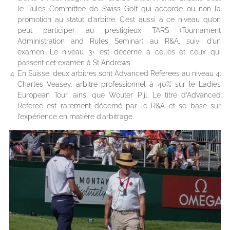
le Rules Committee de Swiss Golf qui accorde ou non la
promotion au statut d’arbitre. C’est aussi à ce niveau qu’on
peut participer au prestigieux TARS (Tournament
Administration and Rules Seminar) au R&A, suivi d’un
examen. Le niveau 3+ est décerné à celles et ceux qui
passent cet examen à St Andrews.
En Suisse, deux arbitres sont Advanced Referees au niveau 4:
Charles Veasey, arbitre professionnel à 40% sur le Ladies
European Tour, ainsi que Wouter Pijl. Le titre d’Advanced
Referee est rarement décerné par le R&A et se base sur
l’expérience en matière d’arbitrage.