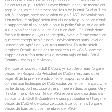
étaient tout au plus tolérées avec bienveillance!) se montraient
sceptiques, voire strictement hostiles à ce journal. Quoi qu'il en
soit, à l'époque, notre association de golf (ASG) ne voulait pas
s'en mêler. Le préjugé selon lequel une telle publication n'était
ni supportable ni souhaitable pour la petite Suisse, que ce soit
sur le plan financier ou autre, était bien établi. On s'était donc
fixé sur le thème du «journal de golf», avec la ferme conviction
que cette entreprise s'éteindrait inévitablement sans l'aval de
l'association. Après deux ou trois numéros, l'histoire serait
terminée. Depuis, trente ans se sont écoulés. «Golf», comme
s'appelait autrefois notre revue, devenu aujourd’hui «Golf &
Country», est toujours vivant!»
Bien que le nouveau «Golf & Country» soit désormais l’organe
officiel, le «Rapport du Président de I'ASG» n'est paru qu'en
page 38 de la première édition et le rapport 1979 de la
commission technique de I'ASG exclusivement en français. Une
partie du rapport est toutefois imprimée en deux langues. On y
lit notamment: «Le comité de l'ASG espère que d'ici deux ans
au plus tard, «Golf & Country» ne sera pas seulement l'organe
officiel de l'ASG et de quatorze clubs à ce jour, mais l'organe
officiel de tous les clubs membres de l'ASG».