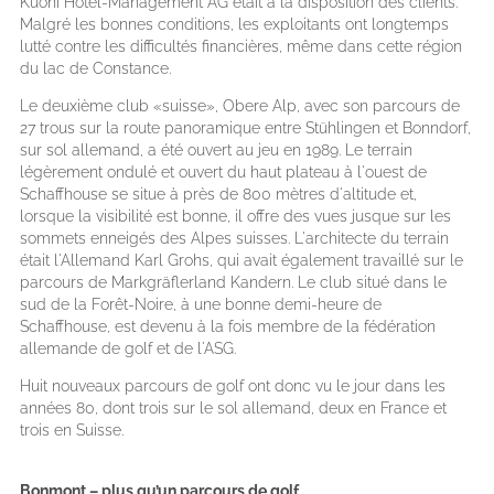
Kuoni Hotel-Management AG était à la disposition des clients.
Malgré les bonnes conditions, les exploitants ont longtemps
lutté contre les difficultés financières, même dans cette région
du lac de Constance.
Le deuxième club «suisse», Obere Alp, avec son parcours de
27 trous sur la route panoramique entre Stühlingen et Bonndorf,
sur sol allemand, a été ouvert au jeu en 1989. Le terrain
légèrement ondulé et ouvert du haut plateau à l'ouest de
Schaffhouse se situe à près de 800 mètres d'altitude et,
lorsque la visibilité est bonne, il offre des vues jusque sur les
sommets enneigés des Alpes suisses. L'architecte du terrain
était l'Allemand Karl Grohs, qui avait également travaillé sur le
parcours de Markgräflerland Kandern. Le club situé dans le
sud de la Forêt-Noire, à une bonne demi-heure de
Schaffhouse, est devenu à la fois membre de la fédération
allemande de golf et de l'ASG.
Huit nouveaux parcours de golf ont donc vu le jour dans les
années 80, dont trois sur le sol allemand, deux en France et
trois en Suisse.
Bonmont – plus qu’un parcours de golf