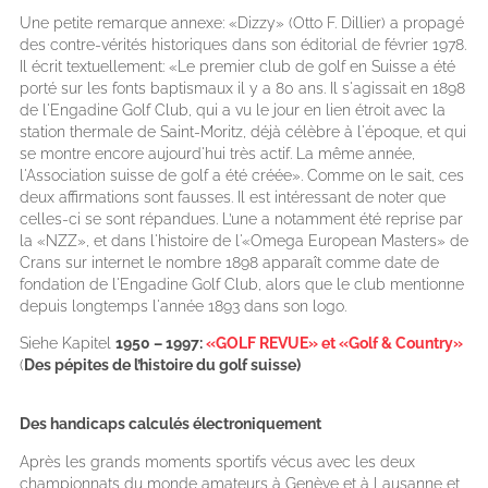
Une petite remarque annexe: «Dizzy» (Otto F. Dillier) a propagé
des contre-vérités historiques dans son éditorial de février 1978.
Il écrit textuellement: «Le premier club de golf en Suisse a été
porté sur les fonts baptismaux il y a 80 ans. Il s'agissait en 1898
de l'Engadine Golf Club, qui a vu le jour en lien étroit avec la
station thermale de Saint-Moritz, déjà célèbre à l'époque, et qui
se montre encore aujourd'hui très actif. La même année,
l'Association suisse de golf a été créée». Comme on le sait, ces
deux affirmations sont fausses. Il est intéressant de noter que
celles-ci se sont répandues. L’une a notamment été reprise par
la «NZZ», et dans l'histoire de l'«Omega European Masters» de
Crans sur internet le nombre 1898 apparaît comme date de
fondation de l'Engadine Golf Club, alors que le club mentionne
depuis longtemps l'année 1893 dans son logo.
Siehe Kapitel
1950 – 1997:
«GOLF REVUE» et «Golf & Country»
(
Des pépites de l’histoire du golf suisse)
Des handicaps calculés électroniquement
Après les grands moments sportifs vécus avec les deux
championnats du monde amateurs à Genève et à Lausanne et