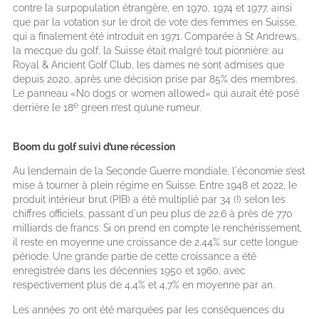
contre la surpopulation étrangère, en 1970, 1974 et 1977, ainsi
que par la votation sur le droit de vote des femmes en Suisse,
qui a finalement été introduit en 1971. Comparée à St Andrews,
la mecque du golf, la Suisse était malgré tout pionnière: au
Royal & Ancient Golf Club, les dames ne sont admises que
depuis 2020, après une décision prise par 85% des membres.
Le panneau «No dogs or women allowed» qui aurait été posé
e
derrière le 18
green n’est qu’une rumeur.
Boom du golf suivi d’une récession
Au lendemain de la Seconde Guerre mondiale, l'économie s’est
mise à tourner à plein régime en Suisse. Entre 1948 et 2022, le
produit intérieur brut (PIB) a été multiplié par 34 (!) selon les
chiffres officiels, passant d'un peu plus de 22,6 à près de 770
milliards de francs. Si on prend en compte le renchérissement,
il reste en moyenne une croissance de 2,44% sur cette longue
période. Une grande partie de cette croissance a été
enregistrée dans les décennies 1950 et 1960, avec
respectivement plus de 4,4% et 4,7% en moyenne par an.
Les années 70 ont été marquées par les conséquences du