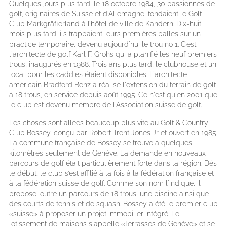
Quelques jours plus tard, le 18 octobre 1984, 30 passionnés de
golf, originaires de Suisse et d'Allemagne, fondaient le Golf
Club Markgräflerland à l’hôtel de ville de Kandern. Dix-huit
mois plus tard, ils frappaient leurs premières balles sur un
practice temporaire, devenu aujourd'hui le trou no 1. C’est
l'architecte de golf Karl F. Grohs qui a planifié les neuf premiers
trous, inaugurés en 1988. Trois ans plus tard, le clubhouse et un
local pour les caddies étaient disponibles. L'architecte
américain Bradford Benz a réalisé l'extension du terrain de golf
à 18 trous, en service depuis août 1995. Ce n'est qu'en 2001 que
le club est devenu membre de l'Association suisse de golf.
Les choses sont allées beaucoup plus vite au Golf & Country
Club Bossey, conçu par Robert Trent Jones Jr et ouvert en 1985.
La commune française de Bossey se trouve à quelques
kilomètres seulement de Genève. La demande en nouveaux
parcours de golf était particulièrement forte dans la région. Dès
le début, le club s’est affilié à la fois à la fédération française et
à la fédération suisse de golf. Comme son nom l'indique, il
propose, outre un parcours de 18 trous, une piscine ainsi que
des courts de tennis et de squash. Bossey a été le premier club
«suisse» à proposer un projet immobilier intégré. Le
lotissement de maisons s'appelle «Terrasses de Genève» et se