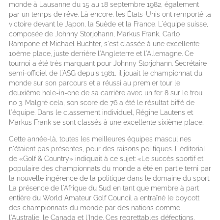
monde à Lausanne du 15 au 18 septembre 1982, également
par un temps de rêve. Là encore, les États-Unis ont remporté la
victoire devant le Japon, la Suède et la France. L'équipe suisse,
composée de Johnny Storjohann, Markus Frank, Carlo
Rampone et Michael Buchter, s'est classée à une excellente
10ème place, juste derrière l'Angleterre et l'Allemagne. Ce
tournoi a été très marquant pour Johnny Storjohann. Secrétaire
semi-officiel de l'ASG depuis 1981, il jouait le championnat du
monde sur son parcours et a réussi au premier tour le
deuxième hole-in-one de sa carrière avec un fer 8 sur le trou
no 3. Malgré cela, son score de 76 a été le résultat biffé de
l'équipe. Dans le classement individuel, Régine Lautens et
Markus Frank se sont classés à une excellente sixième place.
Cette année-là, toutes les meilleures équipes masculines
n'étaient pas présentes, pour des raisons politiques. L'éditorial
de «Golf & Country» indiquait à ce sujet: «Le succès sportif et
populaire des championnats du monde a été en partie terni par
la nouvelle ingérence de la politique dans le domaine du sport.
La présence de l'Afrique du Sud en tant que membre à part
entière du World Amateur Golf Council a entraîné le boycott
des championnats du monde par des nations comme
l'Australie, le Canada et l'Inde. Ces regrettables défections,