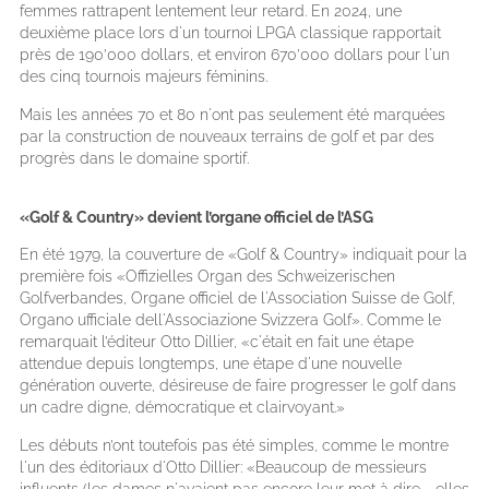
femmes rattrapent lentement leur retard. En 2024, une
deuxième place lors d'un tournoi LPGA classique rapportait
près de 190’000 dollars, et environ 670’000 dollars pour l'un
des cinq tournois majeurs féminins.
Mais les années 70 et 80 n'ont pas seulement été marquées
par la construction de nouveaux terrains de golf et par des
progrès dans le domaine sportif.
«Golf & Country» devient l’organe officiel de l’ASG
En été 1979, la couverture de «Golf & Country» indiquait pour la
première fois «Offizielles Organ des Schweizerischen
Golfverbandes, Organe officiel de l'Association Suisse de Golf,
Organo ufficiale dell'Associazione Svizzera Golf». Comme le
remarquait l’éditeur Otto Dillier, «c'était en fait une étape
attendue depuis longtemps, une étape d'une nouvelle
génération ouverte, désireuse de faire progresser le golf dans
un cadre digne, démocratique et clairvoyant.»
Les débuts n’ont toutefois pas été simples, comme le montre
l'un des éditoriaux d'Otto Dillier: «Beaucoup de messieurs
influents (les dames n'avaient pas encore leur mot à dire - elles