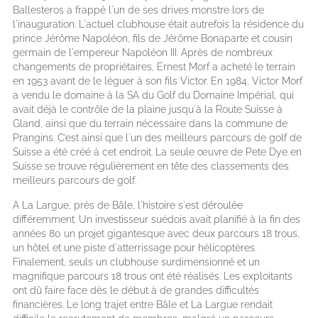
Ballesteros a frappé l'un de ses drives monstre lors de
l'inauguration. L'actuel clubhouse était autrefois la résidence du
prince Jérôme Napoléon, fils de Jérôme Bonaparte et cousin
germain de l'empereur Napoléon III. Après de nombreux
changements de propriétaires, Ernest Morf a acheté le terrain
en 1953 avant de le léguer à son fils Victor. En 1984, Victor Morf
a vendu le domaine à la SA du Golf du Domaine Impérial, qui
avait déjà le contrôle de la plaine jusqu'à la Route Suisse à
Gland, ainsi que du terrain nécessaire dans la commune de
Prangins. C’est ainsi que l'un des meilleurs parcours de golf de
Suisse a été créé à cet endroit. La seule œuvre de Pete Dye en
Suisse se trouve régulièrement en tête des classements des
meilleurs parcours de golf.
A La Largue, près de Bâle, l'histoire s'est déroulée
différemment. Un investisseur suédois avait planifié à la fin des
années 80 un projet gigantesque avec deux parcours 18 trous,
un hôtel et une piste d'atterrissage pour hélicoptères.
Finalement, seuls un clubhouse surdimensionné et un
magnifique parcours 18 trous ont été réalisés. Les exploitants
ont dû faire face dès le début à de grandes difficultés
financières. Le long trajet entre Bâle et La Largue rendait