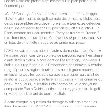
une nouvelle ère pleine d'optimisme sur le plan politique et
économique.
«Golf & Country» écrivait dans son premier numéro de 1990:
«L’Association suisse de golf compte désormais 37 clubs. Lors
de son assemblée du 2 décembre 1990 à Berne, les délégués
des clubs ont accepté sans opposition le Golf & Country Club
Esery comme nouveau membre. Esery se trouve en France, à
dix kilomètres au sud-est de Genève. Les 18 premiers trous, sur
un total de 27, ont été inaugurés au printemps 1990.»
L’ASG pouvait alors se réjouir d'autres demandes d'adhésion. A
l'époque, pas moins de 13 projets de parcours étaient en phase
d'autorisation. Selon le président de l'association, Ugo Sadis, il
était surtout regrettable que l'importance des nouveaux terrains
de golf pour les régions touristiques ne soit guère reconnue. Il
invitait ainsi tous les golfeurs suisses à participer au travail de
relations publiques et à se faire, à l'occasion, «missionnaires du
golf». Par ailleurs, le Tessinois était convaincu que son jeune
compatriote Paolo Quirici continuerait en 1990 à mettre le golf
en valeur en obtenant de bons résultats.
A cette époque la question du dopage faisait également les
titres. Le magazine «Golf & Country» consacrait deux pages