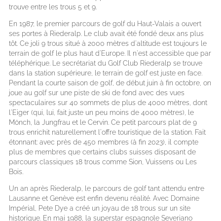
trouve entre les trous 5 et 9.
En 1987, le premier parcours de golf du Haut-Valais a ouvert
ses portes à Riederalp. Le club avait été fondé deux ans plus
tôt. Ce joli 9 trous situé à 2000 mètres d'altitude est toujours le
terrain de golf le plus haut d'Europe. Il n'est accessible que par
téléphérique. Le secrétariat du Golf Club Riederalp se trouve
dans la station supérieure, le terrain de golf est juste en face.
Pendant la courte saison de golf, de début juin à fin octobre, on
joue au golf sur une piste de ski de fond avec des vues
spectaculaires sur 40 sommets de plus de 4000 mètres, dont
l'Eiger (qui, lui, fait juste un peu moins de 4000 mètres), le
Mönch, la Jungfrau et le Cervin. Ce petit parcours plat de 9
trous enrichit naturellement l'offre touristique de la station. Fait
étonnant: avec près de 450 membres (à fin 2023), il compte
plus de membres que certains clubs suisses disposant de
parcours classiques 18 trous comme Sion, Vuissens ou Les
Bois.
Un an après Riederalp, le parcours de golf tant attendu entre
Lausanne et Genève est enfin devenu réalité. Avec Domaine
Impérial, Pete Dye a créé un joyau de 18 trous sur un site
historique. En mai 1988, la superstar espagnole Severiano