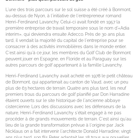
L'une des trois parcours sur le sol suisse a été créé à Bonmont,
au-dessus de Nyon, à l'initiative de l'entrepreneur romand
Henri-Ferdinand Lavanchy. Celui-ci avait fondé en 1957 la
première entreprise de travail temporaire sous le nom d'«Adia
interim», qui deviendra ensuite Adecco. Près de 30 ans plus
tard, il vendait la majorité du capital de l'entreprise pour se
consacrer à des activités immobilières dans le monde entier.
C'est ainsi qu'à ce jour, les membres du Golf Club de Bonmont
peuvent jouer en Espagne, en Floride et au Paraguay sur les
autres parcours de golf appartenant à la famille Lavanchy.
Henri-Ferdinand Lavanchy avait acheté en 1978 le petit château
de Bonmont, qui appartenait au canton de Vaud, avec un peu
plus de 63 hectares de terrain. Quatre ans plus tard, les neuf
premiers trous du parcours de golf planifié par Don Harradine
étaient ouverts sur le site historique de l'ancienne abbaye
cistercienne. Lors des discussions avec les défenseurs de la
nature, Henri-Ferdinand Lavanchy s'était engagé à ne pas
procéder à de grands mouvements de terrain. C'est ainsi qu'au
lieu de la grande transformation prévue à l'origine par Jack
Nicklaus on a fait intervenir l'architecte Donald Harradine; vingt
ans plus tard, son fils Peter adaptait les 18 trous aux nouvelles